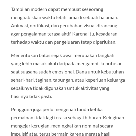
Tampilan modern dapat membuat seseorang
menghabiskan waktu lebih lama di sebuah halaman.
Animasi, notifikasi, dan perubahan visual dirancang
agar pengalaman terasa aktif. Karena itu, kesadaran
terhadap waktu dan pengeluaran tetap diperlukan.
Menentukan batas sejak awal merupakan langkah
yang lebih masuk akal daripada mengambil keputusan
saat suasana sudah emosional. Dana untuk kebutuhan
sehari-hari, tagihan, tabungan, atau keperluan keluarga
sebaiknya tidak digunakan untuk aktivitas yang
hasilnya tidak pasti.
Pengguna juga perlu mengenali tanda ketika
permainan tidak lagi terasa sebagai hiburan. Keinginan
mengejar kerugian, meningkatkan nominal secara
impulsif, atau terus bermain karena merasa hasil