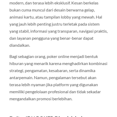
modern, dan terasa lebih eksklusif. Kesan berkelas
bukan cuma muncul dari desain berwarna gelap,
animasi kartu, atau tampilan lobby yang mewah. Hal
yang jauh lebih penting justru terletak pada sistem
yang stabil, informasi yang transparan, navigasi praktis,
dan layanan pengguna yang benar-benar dapat
diandalkan.
Bagi sebagian orang, poker online menjadi bentuk
hiburan yang menarik karena menghadirkan kombinasi
strategi, pengamatan, kesabaran, serta dinamika
antarpemain. Namun, pengalaman tersebut akan
terasa lebih nyaman jika platform yang digunakan
memiliki pengelolaan profesional dan tidak sekadar
mengandalkan promosi berlebihan.