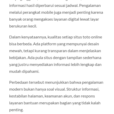
informasi hasil diperbarui sesuai jadwal. Pengalaman
melalui perangkat mobile juga menjadi penting karena
banyak orang mengakses layanan digital lewat layar
berukuran kecil.
Dalam kenyataannya, kualitas setiap situs toto online
bisa berbeda. Ada platform yang mempunyai desain
mewah, tetapi kurang transparan dalam menjelaskan
kebijakan. Ada pula situs dengan tampilan sederhana
yang justru menyediakan informasi lebih lengkap dan
mudah dipahami.
Perbedaan tersebut menunjukkan bahwa pengalaman
modern bukan hanya soal visual. Struktur informasi,
kestabilan halaman, keamanan akun, dan respons
layanan bantuan merupakan bagian yang tidak kalah
penting.