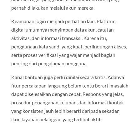
pernah dilakukan melalui akun mereka.
Keamanan login menjadi perhatian lain. Platform
digital umumnya menyimpan data akun, catatan
aktivitas, dan informasi transaksi. Karena itu,
penggunaan kata sandi yang kuat, perlindungan akses,
serta proses verifikasi yang wajar menjadi bagian
penting dari pengalaman pengguna.
Kanal bantuan juga perlu dinilai secara kritis. Adanya
fitur percakapan langsung belum tentu berarti masalah
dapat diselesaikan dengan cepat. Respons yang jelas,
prosedur penanganan keluhan, dan informasi kontak
yang konsisten jauh lebih berarti daripada sekadar
ikon layanan pelanggan yang terlihat aktif.