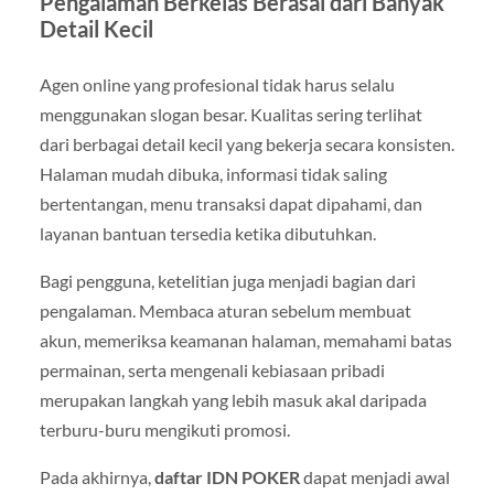
Pengalaman Berkelas Berasal dari Banyak
Detail Kecil
Agen online yang profesional tidak harus selalu
menggunakan slogan besar. Kualitas sering terlihat
dari berbagai detail kecil yang bekerja secara konsisten.
Halaman mudah dibuka, informasi tidak saling
bertentangan, menu transaksi dapat dipahami, dan
layanan bantuan tersedia ketika dibutuhkan.
Bagi pengguna, ketelitian juga menjadi bagian dari
pengalaman. Membaca aturan sebelum membuat
akun, memeriksa keamanan halaman, memahami batas
permainan, serta mengenali kebiasaan pribadi
merupakan langkah yang lebih masuk akal daripada
terburu-buru mengikuti promosi.
Pada akhirnya,
daftar IDN POKER
dapat menjadi awal