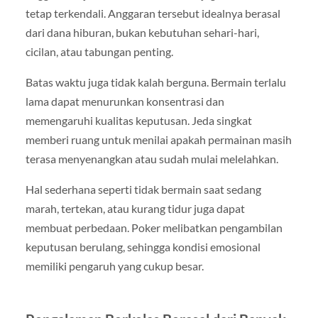
tetap terkendali. Anggaran tersebut idealnya berasal
dari dana hiburan, bukan kebutuhan sehari-hari,
cicilan, atau tabungan penting.
Batas waktu juga tidak kalah berguna. Bermain terlalu
lama dapat menurunkan konsentrasi dan
memengaruhi kualitas keputusan. Jeda singkat
memberi ruang untuk menilai apakah permainan masih
terasa menyenangkan atau sudah mulai melelahkan.
Hal sederhana seperti tidak bermain saat sedang
marah, tertekan, atau kurang tidur juga dapat
membuat perbedaan. Poker melibatkan pengambilan
keputusan berulang, sehingga kondisi emosional
memiliki pengaruh yang cukup besar.