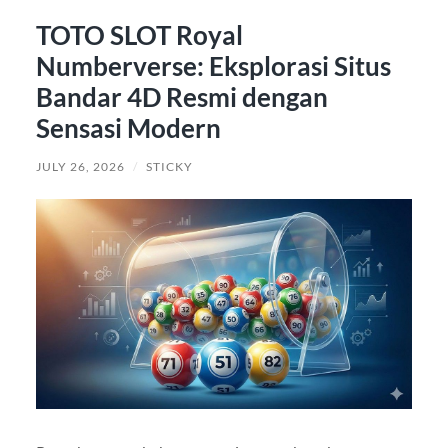
TOTO SLOT Royal
Numberverse: Eksplorasi Situs
Bandar 4D Resmi dengan
Sensasi Modern
JULY 26, 2026
/
STICKY