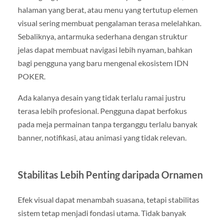
halaman yang berat, atau menu yang tertutup elemen
visual sering membuat pengalaman terasa melelahkan.
Sebaliknya, antarmuka sederhana dengan struktur
jelas dapat membuat navigasi lebih nyaman, bahkan
bagi pengguna yang baru mengenal ekosistem IDN
POKER.
Ada kalanya desain yang tidak terlalu ramai justru
terasa lebih profesional. Pengguna dapat berfokus
pada meja permainan tanpa terganggu terlalu banyak
banner, notifikasi, atau animasi yang tidak relevan.
Stabilitas Lebih Penting daripada Ornamen
Efek visual dapat menambah suasana, tetapi stabilitas
sistem tetap menjadi fondasi utama. Tidak banyak