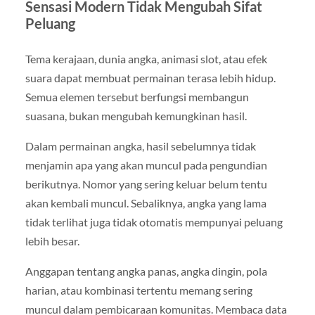
Sensasi Modern Tidak Mengubah Sifat
Peluang
Tema kerajaan, dunia angka, animasi slot, atau efek
suara dapat membuat permainan terasa lebih hidup.
Semua elemen tersebut berfungsi membangun
suasana, bukan mengubah kemungkinan hasil.
Dalam permainan angka, hasil sebelumnya tidak
menjamin apa yang akan muncul pada pengundian
berikutnya. Nomor yang sering keluar belum tentu
akan kembali muncul. Sebaliknya, angka yang lama
tidak terlihat juga tidak otomatis mempunyai peluang
lebih besar.
Anggapan tentang angka panas, angka dingin, pola
harian, atau kombinasi tertentu memang sering
muncul dalam pembicaraan komunitas. Membaca data