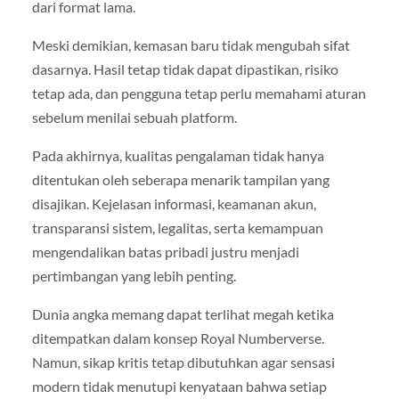
dari format lama.
Meski demikian, kemasan baru tidak mengubah sifat
dasarnya. Hasil tetap tidak dapat dipastikan, risiko
tetap ada, dan pengguna tetap perlu memahami aturan
sebelum menilai sebuah platform.
Pada akhirnya, kualitas pengalaman tidak hanya
ditentukan oleh seberapa menarik tampilan yang
disajikan. Kejelasan informasi, keamanan akun,
transparansi sistem, legalitas, serta kemampuan
mengendalikan batas pribadi justru menjadi
pertimbangan yang lebih penting.
Dunia angka memang dapat terlihat megah ketika
ditempatkan dalam konsep Royal Numberverse.
Namun, sikap kritis tetap dibutuhkan agar sensasi
modern tidak menutupi kenyataan bahwa setiap