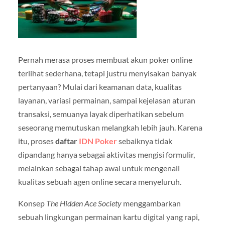
Pernah merasa proses membuat akun poker online
terlihat sederhana, tetapi justru menyisakan banyak
pertanyaan? Mulai dari keamanan data, kualitas
layanan, variasi permainan, sampai kejelasan aturan
transaksi, semuanya layak diperhatikan sebelum
seseorang memutuskan melangkah lebih jauh. Karena
itu, proses
daftar
IDN Poker
sebaiknya tidak
dipandang hanya sebagai aktivitas mengisi formulir,
melainkan sebagai tahap awal untuk mengenali
kualitas sebuah agen online secara menyeluruh.
Konsep
The Hidden Ace Society
menggambarkan
sebuah lingkungan permainan kartu digital yang rapi,