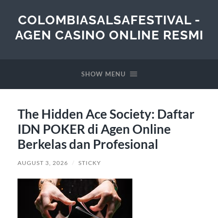
COLOMBIASALSAFESTIVAL -
AGEN CASINO ONLINE RESMI
SHOW MENU
The Hidden Ace Society: Daftar
IDN POKER di Agen Online
Berkelas dan Profesional
AUGUST 3, 2026
/
STICKY