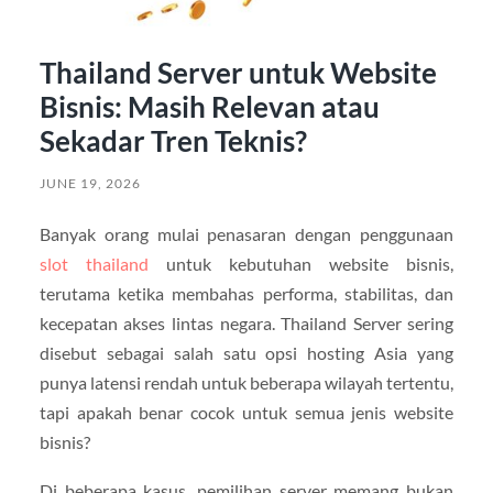
Thailand Server untuk Website
Bisnis: Masih Relevan atau
Sekadar Tren Teknis?
JUNE 19, 2026
Banyak orang mulai penasaran dengan penggunaan
slot thailand
untuk kebutuhan website bisnis,
terutama ketika membahas performa, stabilitas, dan
kecepatan akses lintas negara. Thailand Server sering
disebut sebagai salah satu opsi hosting Asia yang
punya latensi rendah untuk beberapa wilayah tertentu,
tapi apakah benar cocok untuk semua jenis website
bisnis?
Di beberapa kasus, pemilihan server memang bukan