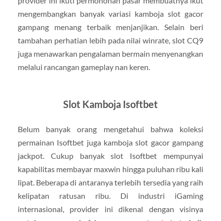
provider ini ikuti permohonan pasar membuatnya ikut
mengembangkan banyak variasi kamboja slot gacor
gampang menang terbaik menjanjikan. Selain beri
tambahan perhatian lebih pada nilai winrate, slot CQ9
juga menawarkan pengalaman bermain menyenangkan
melalui rancangan gameplay nan keren.
Slot Kamboja Isoftbet
Belum banyak orang mengetahui bahwa koleksi
permainan Isoftbet juga kamboja slot gacor gampang
jackpot. Cukup banyak slot Isoftbet mempunyai
kapabilitas membayar maxwin hingga puluhan ribu kali
lipat. Beberapa di antaranya terlebih tersedia yang raih
kelipatan ratusan ribu. Di industri iGaming
internasional, provider ini dikenal dengan visinya