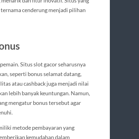
menarik dan fitur inovatif. Situs yang
ternama cenderung menjadi pilihan
Bonus
 pemain. Situs slot gacor seharusnya
n, seperti bonus selamat datang,
litas atau cashback juga menjadi nilai
an lebih banyak keuntungan. Namun,
ang mengatur bonus tersebut agar
enuhi.
emiliki metode pembayaran yang
 memberikan kemudahan dalam