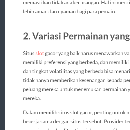
memastikan tidak ada kecurangan. Hal ini menc
lebih aman dan nyaman bagi para pemain.
2. Variasi Permainan yang
Situs
slot
gacor yang baik harus menawarkan var
memiliki preferensi yang berbeda, dan memiliki b
dan tingkat volatilitas yang berbeda bisa menari
tidak hanya memberikan kesenangan kepada pem
peluang mereka untuk menemukan permainan ya
mereka.
Dalam memilih situs slot gacor, penting untuk
bekerja sama dengan situs tersebut. Provider t