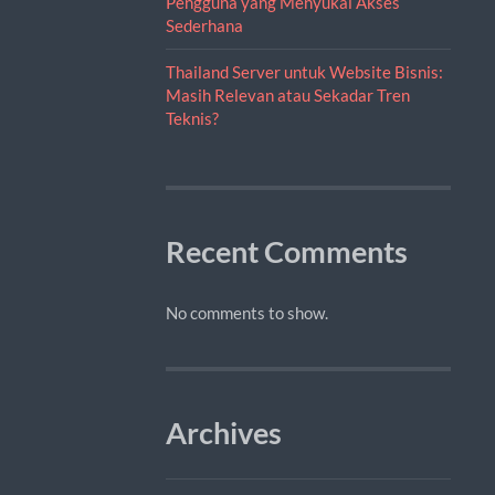
Pengguna yang Menyukai Akses
Sederhana
Thailand Server untuk Website Bisnis:
Masih Relevan atau Sekadar Tren
Teknis?
Recent Comments
No comments to show.
Archives