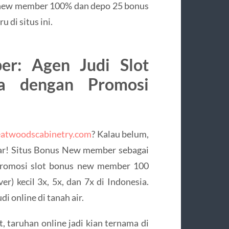
 new member 100% dan depo 25 bonus
 di situs ini.
r: Agen Judi Slot
ya dengan Promosi
eatwoodscabinetry.com
? Kalau belum,
ar! Situs Bonus New member sebagai
n promosi slot bonus new member 100
r) kecil 3x, 5x, dan 7x di Indonesia.
di online di tanah air.
 taruhan online jadi kian ternama di