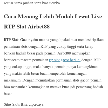
sesuai sama pilihan serta kiat mereka.
Cara Menang Lebih Mudah Lewat Live
RTP Slot Airbet88
RTP Slots Gacor yaitu makna yang dipakai buat mendeskripsikan
permainan slots dengan RTP yang cukup tinggi serta kerap
berikan hadiah besar pada pemain. Airbet88 menyiapkan
bermacam macam permainan
rtp slot gacor hari ini
dengan RTP
yang cukup tinggi, maka banyak pemain punya kemungkinan
yang makin lebih besar buat memperoleh kemenangan
maksimum. Dengan memutuskan permainan slots gacor, pemain
bisa menambah kemungkinan mereka buat jadi pemenang hadiah
besar.
Situs Slots Bisa dipercaya: