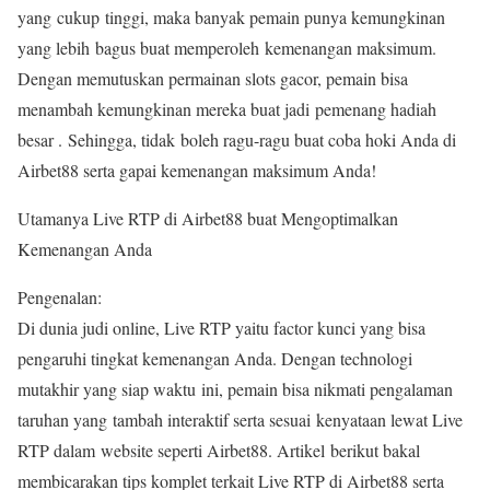
yang cukup tinggi, maka banyak pemain punya kemungkinan
yang lebih bagus buat memperoleh kemenangan maksimum.
Dengan memutuskan permainan slots gacor, pemain bisa
menambah kemungkinan mereka buat jadi pemenang hadiah
besar . Sehingga, tidak boleh ragu-ragu buat coba hoki Anda di
Airbet88 serta gapai kemenangan maksimum Anda!
Utamanya Live RTP di Airbet88 buat Mengoptimalkan
Kemenangan Anda
Pengenalan:
Di dunia judi online, Live RTP yaitu factor kunci yang bisa
pengaruhi tingkat kemenangan Anda. Dengan technologi
mutakhir yang siap waktu ini, pemain bisa nikmati pengalaman
taruhan yang tambah interaktif serta sesuai kenyataan lewat Live
RTP dalam website seperti Airbet88. Artikel berikut bakal
membicarakan tips komplet terkait Live RTP di Airbet88 serta