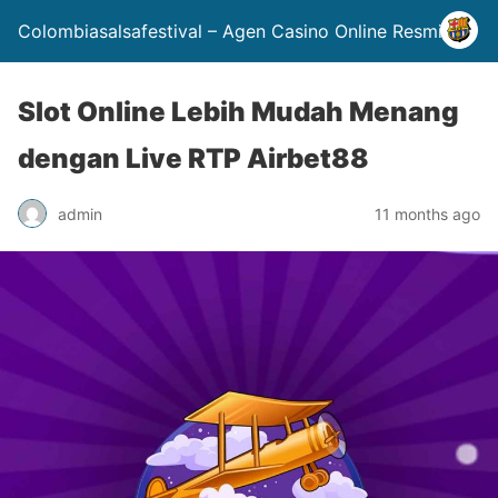
Colombiasalsafestival – Agen Casino Online Resmi
Slot Online Lebih Mudah Menang
dengan Live RTP Airbet88
admin
11 months ago