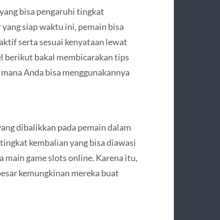
i yang bisa pengaruhi tingkat
ang siap waktu ini, pemain bisa
ktif serta sesuai kenyataan lewat
el berikut bakal membicarakan tips
agaimana Anda bisa menggunakannya
 yang dibalikkan pada pemain dalam
 tingkat kembalian yang bisa diawasi
main game slots online. Karena itu,
 besar kemungkinan mereka buat