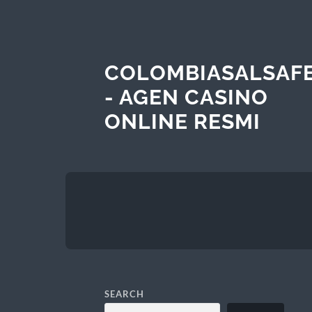
COLOMBIASALSAFE
- AGEN CASINO
ONLINE RESMI
SEARCH