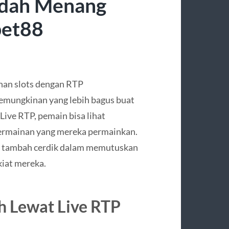
udah Menang
bet88
an slots dengan RTP
kemungkinan yang lebih bagus buat
Live RTP, pemain bisa lihat
 permainan yang mereka permainkan.
ng tambah cerdik dalam memutuskan
kiat mereka.
 Lewat Live RTP