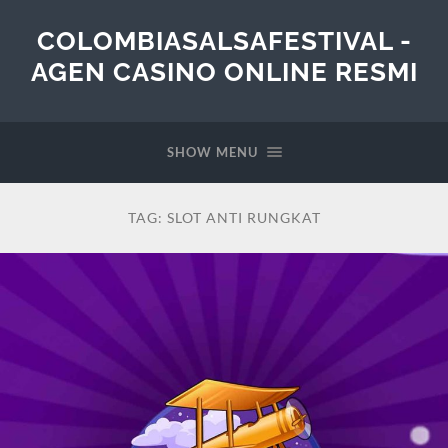
COLOMBIASALSAFESTIVAL -
AGEN CASINO ONLINE RESMI
SHOW MENU
TAG:
SLOT ANTI RUNGKAT