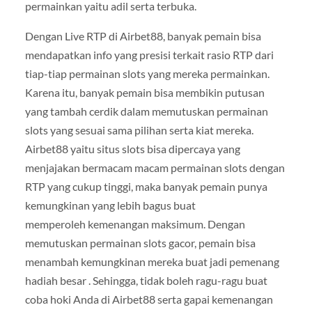
permainkan yaitu adil serta terbuka.
Dengan Live RTP di Airbet88, banyak pemain bisa
mendapatkan info yang presisi terkait rasio RTP dari
tiap-tiap permainan slots yang mereka permainkan.
Karena itu, banyak pemain bisa membikin putusan
yang tambah cerdik dalam memutuskan permainan
slots yang sesuai sama pilihan serta kiat mereka.
Airbet88 yaitu situs slots bisa dipercaya yang
menjajakan bermacam macam permainan slots dengan
RTP yang cukup tinggi, maka banyak pemain punya
kemungkinan yang lebih bagus buat
memperoleh kemenangan maksimum. Dengan
memutuskan permainan slots gacor, pemain bisa
menambah kemungkinan mereka buat jadi pemenang
hadiah besar . Sehingga, tidak boleh ragu-ragu buat
coba hoki Anda di Airbet88 serta gapai kemenangan