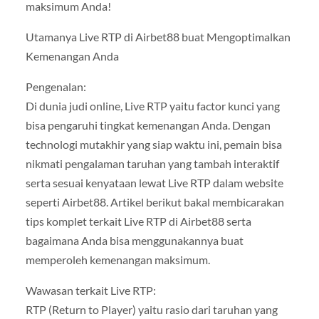
maksimum Anda!
Utamanya Live RTP di Airbet88 buat Mengoptimalkan
Kemenangan Anda
Pengenalan:
Di dunia judi online, Live RTP yaitu factor kunci yang
bisa pengaruhi tingkat kemenangan Anda. Dengan
technologi mutakhir yang siap waktu ini, pemain bisa
nikmati pengalaman taruhan yang tambah interaktif
serta sesuai kenyataan lewat Live RTP dalam website
seperti Airbet88. Artikel berikut bakal membicarakan
tips komplet terkait Live RTP di Airbet88 serta
bagaimana Anda bisa menggunakannya buat
memperoleh kemenangan maksimum.
Wawasan terkait Live RTP:
RTP (Return to Player) yaitu rasio dari taruhan yang