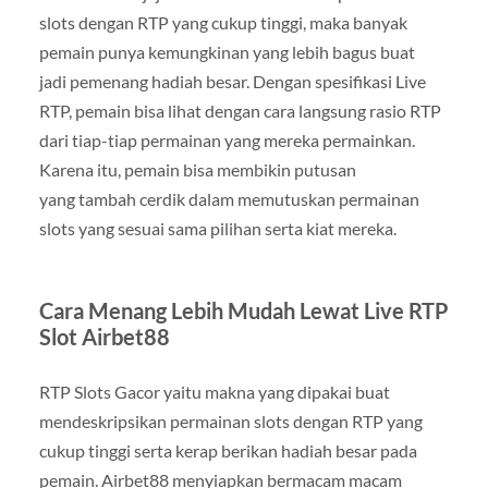
slots dengan RTP yang cukup tinggi, maka banyak
pemain punya kemungkinan yang lebih bagus buat
jadi pemenang hadiah besar. Dengan spesifikasi Live
RTP, pemain bisa lihat dengan cara langsung rasio RTP
dari tiap-tiap permainan yang mereka permainkan.
Karena itu, pemain bisa membikin putusan
yang tambah cerdik dalam memutuskan permainan
slots yang sesuai sama pilihan serta kiat mereka.
Cara Menang Lebih Mudah Lewat Live RTP
Slot Airbet88
RTP Slots Gacor yaitu makna yang dipakai buat
mendeskripsikan permainan slots dengan RTP yang
cukup tinggi serta kerap berikan hadiah besar pada
pemain. Airbet88 menyiapkan bermacam macam