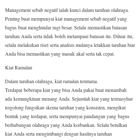
Management sebab negatif ialah kunci dalam taruhan olahraga.
Penting buat mempunyai kiat management sebab negatif yang
bagus buat menghindar rugi besar. Selalu memastikan batasan
taruhan Anda serta tidak boleh melampaui batasan itu. Diluar itu,
selalu melakukan riset serta analisis mulanya letakkan taruhan biar
Anda bisa memastikan yang masuk akal serta tak cepat.
Kiat Ramalan
Dalam taruhan olahraga, kiat ramalan terutama.
Terdapat beberapa kiat yang bisa Anda pakai buat menambah
ada kemungkinan menang Anda. Sejumlah kiat yang termasyhur
tergolong fungsikan skema taruhan yang konsisten, mengikut
bentuk yang terdapat, serta mempunyai pandangan yang bagus
berhubungan olahraga yang Anda korbankan. Selalu betulkan
kiat Anda serta mengimbangi dengan hasilnya taruhan