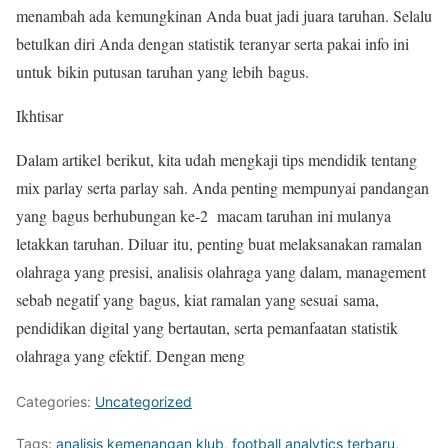
menambah ada kemungkinan Anda buat jadi juara taruhan. Selalu
betulkan diri Anda dengan statistik teranyar serta pakai info ini
untuk bikin putusan taruhan yang lebih bagus.
Ikhtisar
Dalam artikel berikut, kita udah mengkaji tips mendidik tentang
mix parlay serta parlay sah. Anda penting mempunyai pandangan
yang bagus berhubungan ke-2 macam taruhan ini mulanya
letakkan taruhan. Diluar itu, penting buat melaksanakan ramalan
olahraga yang presisi, analisis olahraga yang dalam, management
sebab negatif yang bagus, kiat ramalan yang sesuai sama,
pendidikan digital yang bertautan, serta pemanfaatan statistik
olahraga yang efektif. Dengan meng
Categories:
Uncategorized
Tags:
analisis kemenangan klub
,
football analytics terbaru
,