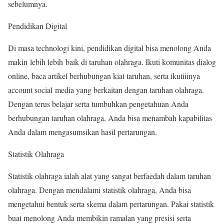
sebelumnya.
Pendidikan Digital
Di masa technologi kini, pendidikan digital bisa menolong Anda
makin lebih lebih baik di taruhan olahraga. Ikuti komunitas dialog
online, baca artikel berhubungan kiat taruhan, serta ikutiiinya
account social media yang berkaitan dengan taruhan olahraga.
Dengan terus belajar serta tumbuhkan pengetahuan Anda
berhubungan taruhan olahraga, Anda bisa menambah kapabilitas
Anda dalam mengasumsikan hasil pertarungan.
Statistik Olahraga
Statistik olahraga ialah alat yang sangat berfaedah dalam taruhan
olahraga. Dengan mendalami statistik olahraga, Anda bisa
mengetahui bentuk serta skema dalam pertarungan. Pakai statistik
buat menolong Anda membikin ramalan yang presisi serta