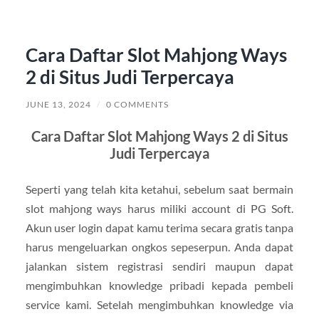
Cara Daftar Slot Mahjong Ways
2 di Situs Judi Terpercaya
JUNE 13, 2024
/
0 COMMENTS
Cara Daftar Slot Mahjong Ways 2 di Situs
Judi Terpercaya
Seperti yang telah kita ketahui, sebelum saat bermain
slot mahjong ways harus miliki account di PG Soft.
Akun user login dapat kamu terima secara gratis tanpa
harus mengeluarkan ongkos sepeserpun. Anda dapat
jalankan sistem registrasi sendiri maupun dapat
mengimbuhkan knowledge pribadi kepada pembeli
service kami. Setelah mengimbuhkan knowledge via