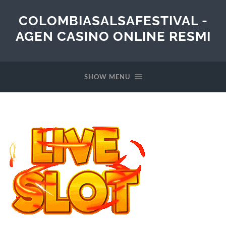
COLOMBIASALSAFESTIVAL -
AGEN CASINO ONLINE RESMI
SHOW MENU