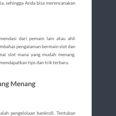
ia, sehingga Anda bisa merencanakan
mendasi dari pemain lain atau ahli
embahas pengalaman bermain slot dan
nai slot mana yang mudah menang.
endapatkan tips dan trik terbaru.
uang Menang
dalah pengelolaan bankroll. Tentukan