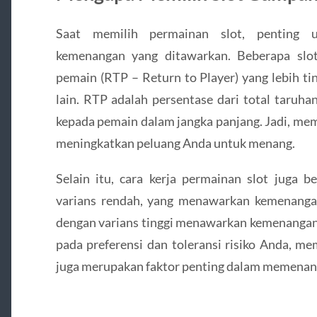
Saat memilih permainan slot, penting 
kemenangan yang ditawarkan. Beberapa slot
pemain (RTP – Return to Player) yang lebih t
lain. RTP adalah persentase dari total taruh
kepada pemain dalam jangka panjang. Jadi, mem
meningkatkan peluang Anda untuk menang.
Selain itu, cara kerja permainan slot juga b
varians rendah, yang menawarkan kemenangan 
dengan varians tinggi menawarkan kemenangan b
pada preferensi dan toleransi risiko Anda, me
juga merupakan faktor penting dalam memenan