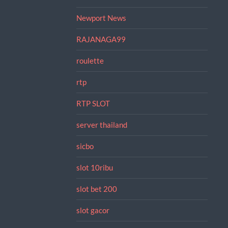
Newport News
RAJANAGA99
roulette
rtp
RTP SLOT
server thailand
sicbo
slot 10ribu
slot bet 200
slot gacor