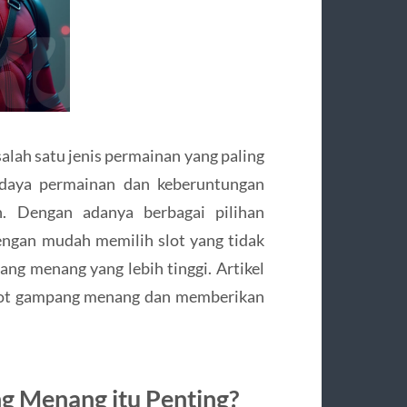
alah satu jenis permainan yang paling
udaya permainan dan keberuntungan
n. Dengan adanya berbagai pilihan
engan mudah memilih slot yang tidak
ng menang yang lebih tinggi. Artikel
lot gampang menang dan memberikan
 Menang itu Penting?