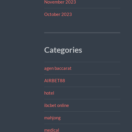
November 2023
October 2023
Categories
agen baccarat
AIRBET88
hotel
ibcbet online
mahjong
medical