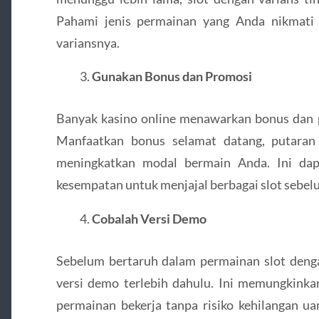
Pahami jenis permainan yang Anda nikmati 
variansnya.
Gunakan Bonus dan Promosi
Banyak kasino online menawarkan bonus dan 
Manfaatkan bonus selamat datang, putaran 
meningkatkan modal bermain Anda. Ini da
kesempatan untuk menjajal berbagai slot sebel
Cobalah Versi Demo
Sebelum bertaruh dalam permainan slot deng
versi demo terlebih dahulu. Ini memungkin
permainan bekerja tanpa risiko kehilangan uan