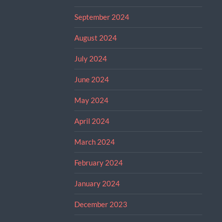
September 2024
August 2024
July 2024
June 2024
May 2024
April 2024
March 2024
February 2024
January 2024
December 2023