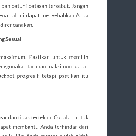
dan patuhi batasan tersebut. Jangan
rena hal ini dapat menyebabkan Anda
 direncanakan.
ng Sesuai
 maksimum. Pastikan untuk memilih
Menggunakan taruhan maksimum dapat
pot progresif, tetapi pastikan itu
gar dan tidak tertekan. Cobalah untuk
 dapat membantu Anda terhindar dari