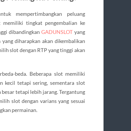
untuk mempertimbangkan peluang
 memiliki tingkat pengembalian ke
inggi dibandingkan
GADUNSLOT
yang
an yang diharapkan akan dikembalikan
ilih slot dengan RTP yang tinggi akan
erbeda-beda. Beberapa slot memiliki
kecil tetapi sering, sementara slot
esar tetapi lebih jarang. Tergantung
milih slot dengan varians yang sesuai
gkan permainan.