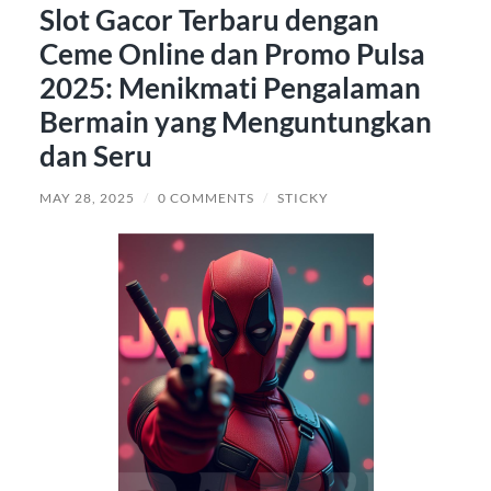
Slot Gacor Terbaru dengan
Ceme Online dan Promo Pulsa
2025: Menikmati Pengalaman
Bermain yang Menguntungkan
dan Seru
MAY 28, 2025
/
0 COMMENTS
/
STICKY