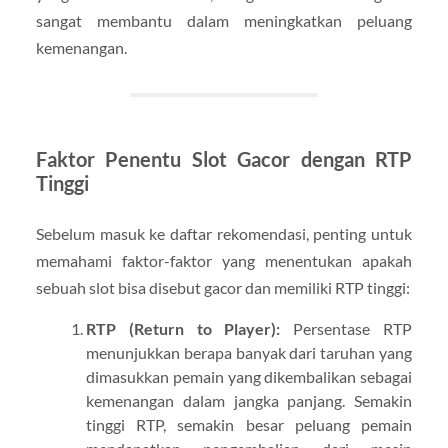
sangat membantu dalam meningkatkan peluang
kemenangan.
Faktor Penentu Slot Gacor dengan RTP
Tinggi
Sebelum masuk ke daftar rekomendasi, penting untuk
memahami faktor-faktor yang menentukan apakah
sebuah slot bisa disebut gacor dan memiliki RTP tinggi:
RTP (Return to Player):
Persentase RTP
menunjukkan berapa banyak dari taruhan yang
dimasukkan pemain yang dikembalikan sebagai
kemenangan dalam jangka panjang. Semakin
tinggi RTP, semakin besar peluang pemain