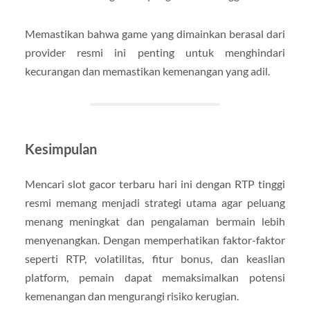
Memastikan bahwa game yang dimainkan berasal dari
provider resmi ini penting untuk menghindari
kecurangan dan memastikan kemenangan yang adil.
Kesimpulan
Mencari slot gacor terbaru hari ini dengan RTP tinggi
resmi memang menjadi strategi utama agar peluang
menang meningkat dan pengalaman bermain lebih
menyenangkan. Dengan memperhatikan faktor-faktor
seperti RTP, volatilitas, fitur bonus, dan keaslian
platform, pemain dapat memaksimalkan potensi
kemenangan dan mengurangi risiko kerugian.