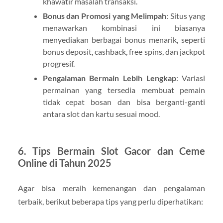
khawatir masalah transaksi.
Bonus dan Promosi yang Melimpah
: Situs yang
menawarkan kombinasi ini biasanya
menyediakan berbagai bonus menarik, seperti
bonus deposit, cashback, free spins, dan jackpot
progresif.
Pengalaman Bermain Lebih Lengkap
: Variasi
permainan yang tersedia membuat pemain
tidak cepat bosan dan bisa berganti-ganti
antara slot dan kartu sesuai mood.
6. Tips Bermain Slot Gacor dan Ceme
Online di Tahun 2025
Agar bisa meraih kemenangan dan pengalaman
terbaik, berikut beberapa tips yang perlu diperhatikan: