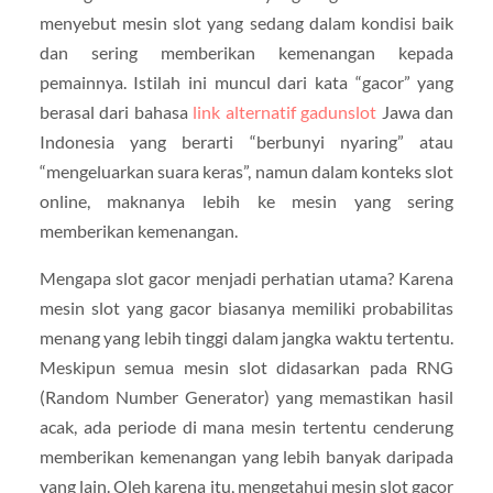
menyebut mesin slot yang sedang dalam kondisi baik
dan sering memberikan kemenangan kepada
pemainnya. Istilah ini muncul dari kata “gacor” yang
berasal dari bahasa
link alternatif gadunslot
Jawa dan
Indonesia yang berarti “berbunyi nyaring” atau
“mengeluarkan suara keras”, namun dalam konteks slot
online, maknanya lebih ke mesin yang sering
memberikan kemenangan.
Mengapa slot gacor menjadi perhatian utama? Karena
mesin slot yang gacor biasanya memiliki probabilitas
menang yang lebih tinggi dalam jangka waktu tertentu.
Meskipun semua mesin slot didasarkan pada RNG
(Random Number Generator) yang memastikan hasil
acak, ada periode di mana mesin tertentu cenderung
memberikan kemenangan yang lebih banyak daripada
yang lain. Oleh karena itu, mengetahui mesin slot gacor