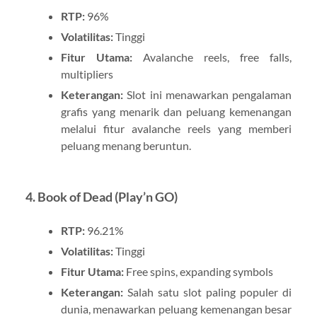
RTP:
96%
Volatilitas:
Tinggi
Fitur Utama:
Avalanche reels, free falls,
multipliers
Keterangan:
Slot ini menawarkan pengalaman
grafis yang menarik dan peluang kemenangan
melalui fitur avalanche reels yang memberi
peluang menang beruntun.
4.
Book of Dead (Play’n GO)
RTP:
96.21%
Volatilitas:
Tinggi
Fitur Utama:
Free spins, expanding symbols
Keterangan:
Salah satu slot paling populer di
dunia, menawarkan peluang kemenangan besar