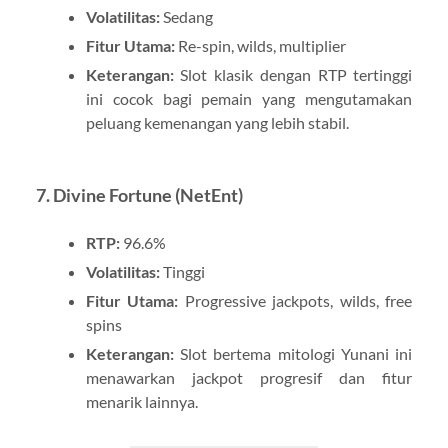
Volatilitas:
Sedang
Fitur Utama:
Re-spin, wilds, multiplier
Keterangan:
Slot klasik dengan RTP tertinggi
ini cocok bagi pemain yang mengutamakan
peluang kemenangan yang lebih stabil.
7.
Divine Fortune (NetEnt)
RTP:
96.6%
Volatilitas:
Tinggi
Fitur Utama:
Progressive jackpots, wilds, free
spins
Keterangan:
Slot bertema mitologi Yunani ini
menawarkan jackpot progresif dan fitur
menarik lainnya.