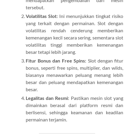
mendapatkan pengembalian dari mesin
tersebut.
Volatilitas Slot:
Ini menunjukkan tingkat risiko
yang terkait dengan permainan. Slot dengan
volatilitas rendah cenderung memberikan
kemenangan kecil secara sering, sementara slot
volatilitas tinggi memberikan kemenangan
besar tetapi lebih jarang.
Fitur Bonus dan Free Spins:
Slot dengan fitur
bonus, seperti free spins, multiplier, dan wilds,
biasanya menawarkan peluang menang lebih
besar dan peluang mendapatkan kemenangan
besar.
Legalitas dan Resmi:
Pastikan mesin slot yang
dimainkan berasal dari platform resmi dan
berlisensi, sehingga keamanan dan keadilan
permainan terjamin.