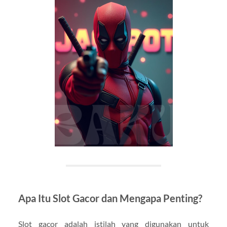
Apa Itu Slot Gacor dan Mengapa Penting?
Slot gacor adalah istilah yang digunakan untuk