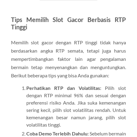
Tips Memilih Slot Gacor Berbasis RTP
Tinggi
Memilih slot gacor dengan RTP tinggi tidak hanya
berdasarkan angka RTP semata, tetapi juga harus
mempertimbangkan faktor lain agar pengalaman
bermain tetap menyenangkan dan menguntungkan.
Berikut beberapa tips yang bisa Anda gunakan:
Perhatikan RTP dan Volatilitas:
Pilih slot
dengan RTP minimal 96% dan sesuai dengan
preferensi risiko Anda. Jika suka kemenangan
sering kecil, pilih slot volatilitas rendah. Untuk
kemenangan besar namun jarang, pilih slot
volatilitas tinggi.
Coba Demo Terlebih Dahulu:
Sebelum bermain