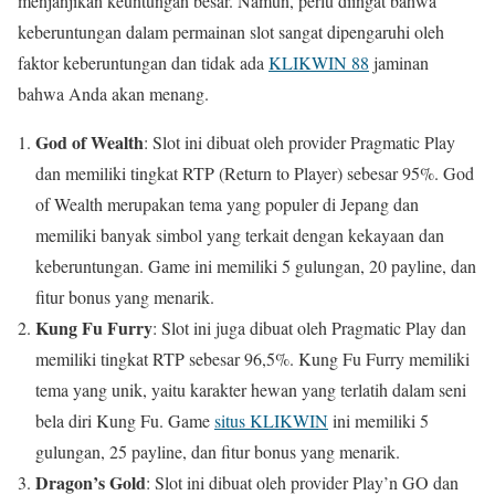
menjanjikan keuntungan besar. Namun, perlu diingat bahwa
keberuntungan dalam permainan slot sangat dipengaruhi oleh
faktor keberuntungan dan tidak ada
KLIKWIN 88
jaminan
bahwa Anda akan menang.
God of Wealth
: Slot ini dibuat oleh provider Pragmatic Play
dan memiliki tingkat RTP (Return to Player) sebesar 95%. God
of Wealth merupakan tema yang populer di Jepang dan
memiliki banyak simbol yang terkait dengan kekayaan dan
keberuntungan. Game ini memiliki 5 gulungan, 20 payline, dan
fitur bonus yang menarik.
Kung Fu Furry
: Slot ini juga dibuat oleh Pragmatic Play dan
memiliki tingkat RTP sebesar 96,5%. Kung Fu Furry memiliki
tema yang unik, yaitu karakter hewan yang terlatih dalam seni
bela diri Kung Fu. Game
situs KLIKWIN
ini memiliki 5
gulungan, 25 payline, dan fitur bonus yang menarik.
Dragon’s Gold
: Slot ini dibuat oleh provider Play’n GO dan