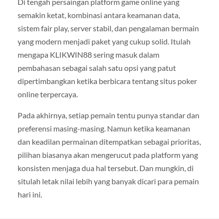
Di tengah persaingan platform game online yang
semakin ketat, kombinasi antara keamanan data,
sistem fair play, server stabil, dan pengalaman bermain
yang modern menjadi paket yang cukup solid. Itulah
mengapa KLIKWIN88 sering masuk dalam
pembahasan sebagai salah satu opsi yang patut
dipertimbangkan ketika berbicara tentang situs poker
online terpercaya.
Pada akhirnya, setiap pemain tentu punya standar dan
preferensi masing-masing. Namun ketika keamanan
dan keadilan permainan ditempatkan sebagai prioritas,
pilihan biasanya akan mengerucut pada platform yang
konsisten menjaga dua hal tersebut. Dan mungkin, di
situlah letak nilai lebih yang banyak dicari para pemain
hari ini.