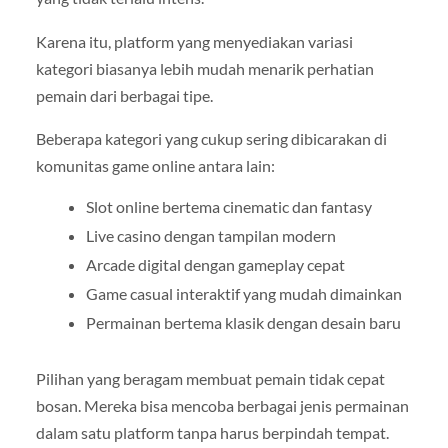
Karena itu, platform yang menyediakan variasi
kategori biasanya lebih mudah menarik perhatian
pemain dari berbagai tipe.
Beberapa kategori yang cukup sering dibicarakan di
komunitas game online antara lain:
Slot online bertema cinematic dan fantasy
Live casino dengan tampilan modern
Arcade digital dengan gameplay cepat
Game casual interaktif yang mudah dimainkan
Permainan bertema klasik dengan desain baru
Pilihan yang beragam membuat pemain tidak cepat
bosan. Mereka bisa mencoba berbagai jenis permainan
dalam satu platform tanpa harus berpindah tempat.