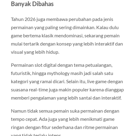
Banyak Dibahas
Tahun 2026 juga membawa perubahan pada jenis
permainan yang paling sering dimainkan. Kalau dulu
game bertema klasik mendominasi, sekarang pemain
mulai tertarik dengan konsep yang lebih interaktif dan
visual yang lebih hidup.
Permainan slot digital dengan tema petualangan,
futuristik, hingga mythology masih jadi salah satu
kategori yang ramai dicari. Selain itu, live game dengan
suasana real-time juga makin populer karena dianggap
memberi pengalaman yang lebih santai dan interaktif.
Namun tidak semua pemain suka permainan dengan
tempo cepat. Ada juga yang lebih menikmati game
ringan dengan fitur sederhana dan ritme permainan
yang tidak terlalu intens.