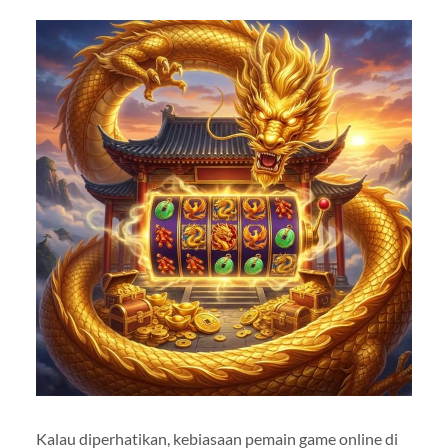
Kalau diperhatikan, kebiasaan pemain game online di