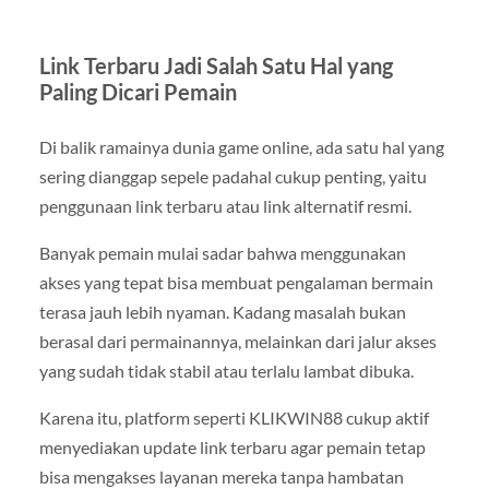
Link Terbaru Jadi Salah Satu Hal yang
Paling Dicari Pemain
Di balik ramainya dunia game online, ada satu hal yang
sering dianggap sepele padahal cukup penting, yaitu
penggunaan link terbaru atau link alternatif resmi.
Banyak pemain mulai sadar bahwa menggunakan
akses yang tepat bisa membuat pengalaman bermain
terasa jauh lebih nyaman. Kadang masalah bukan
berasal dari permainannya, melainkan dari jalur akses
yang sudah tidak stabil atau terlalu lambat dibuka.
Karena itu, platform seperti KLIKWIN88 cukup aktif
menyediakan update link terbaru agar pemain tetap
bisa mengakses layanan mereka tanpa hambatan