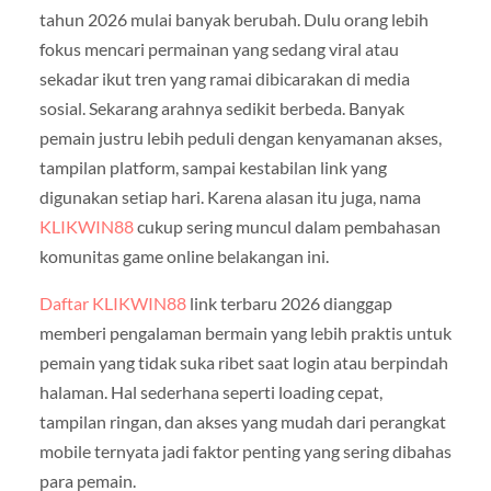
tahun 2026 mulai banyak berubah. Dulu orang lebih
fokus mencari permainan yang sedang viral atau
sekadar ikut tren yang ramai dibicarakan di media
sosial. Sekarang arahnya sedikit berbeda. Banyak
pemain justru lebih peduli dengan kenyamanan akses,
tampilan platform, sampai kestabilan link yang
digunakan setiap hari. Karena alasan itu juga, nama
KLIKWIN88
cukup sering muncul dalam pembahasan
komunitas game online belakangan ini.
Daftar KLIKWIN88
link terbaru 2026 dianggap
memberi pengalaman bermain yang lebih praktis untuk
pemain yang tidak suka ribet saat login atau berpindah
halaman. Hal sederhana seperti loading cepat,
tampilan ringan, dan akses yang mudah dari perangkat
mobile ternyata jadi faktor penting yang sering dibahas
para pemain.