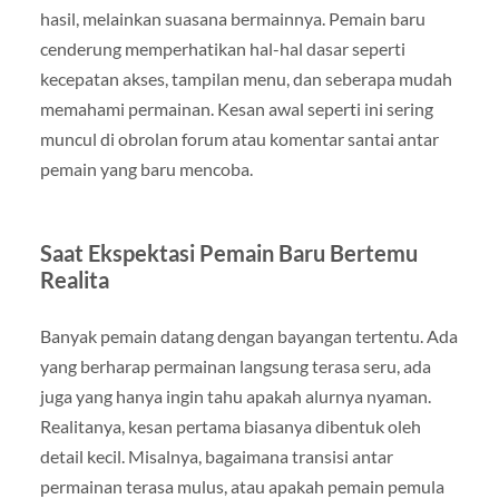
hasil, melainkan suasana bermainnya. Pemain baru
cenderung memperhatikan hal-hal dasar seperti
kecepatan akses, tampilan menu, dan seberapa mudah
memahami permainan. Kesan awal seperti ini sering
muncul di obrolan forum atau komentar santai antar
pemain yang baru mencoba.
Saat Ekspektasi Pemain Baru Bertemu
Realita
Banyak pemain datang dengan bayangan tertentu. Ada
yang berharap permainan langsung terasa seru, ada
juga yang hanya ingin tahu apakah alurnya nyaman.
Realitanya, kesan pertama biasanya dibentuk oleh
detail kecil. Misalnya, bagaimana transisi antar
permainan terasa mulus, atau apakah pemain pemula