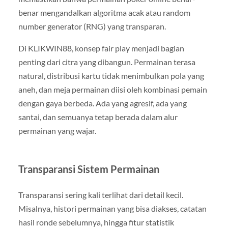
benar mengandalkan algoritma acak atau random
number generator (RNG) yang transparan.
Di KLIKWIN88, konsep fair play menjadi bagian
penting dari citra yang dibangun. Permainan terasa
natural, distribusi kartu tidak menimbulkan pola yang
aneh, dan meja permainan diisi oleh kombinasi pemain
dengan gaya berbeda. Ada yang agresif, ada yang
santai, dan semuanya tetap berada dalam alur
permainan yang wajar.
Transparansi Sistem Permainan
Transparansi sering kali terlihat dari detail kecil.
Misalnya, histori permainan yang bisa diakses, catatan
hasil ronde sebelumnya, hingga fitur statistik