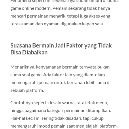
Fenomena seperti ini sebenarnya sudah umum di dunia
game online modern. Pemain sekarang tidak hanya
mencari permainan menarik, tetapi juga akses yang
terasa aman dan nyaman digunakan kapan saja.
Suasana Bermain Jadi Faktor yang Tidak
Bisa Diabaikan
Menariknya, kenyamanan bermain ternyata bukan
cuma soal game. Ada faktor lain yang diam-diam
memengaruhi pemain untuk bertahan lebih lama di
sebuah platform.
Contohnya seperti desain warna, tata letak menu,
hingga bagaimana kategori permainan ditampilkan.
Hal-hal kecil ini sering tidak disadari, tapi cukup
memengaruhi mood pemain saat menjelajahi platform.