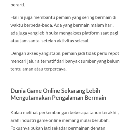
berarti.
Hal ini juga membantu pemain yang sering bermain di
waktu berbeda-beda. Ada yang bermain malam hari,
ada juga yang lebih suka mengakses platform saat pagi
atau jam santai setelah aktivitas selesai.
Dengan akses yang stabil, pemain jadi tidak perlu repot
mencari jalur alternatif dari banyak sumber yang belum
tentu aman atau terpercaya.
Dunia Game Online Sekarang Lebih
Mengutamakan Pengalaman Bermain
Kalau melihat perkembangan beberapa tahun terakhir,
arah industri game online memang mulai berubah.
Fokusnya bukan lagi sekadar permainan dengan