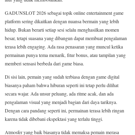
GADUNSLOT 2026 sebagai topik online entertainment game
platform sering dikaitkan dengan nuansa bermain yang lebih
hidup. Bukan berarti setiap sesi selalu menghasilkan momen
besar, tetapi suasana yang dibangun dapat membuat pengalaman
terasa lebih engaging. Ada rasa penasaran yang muncul ketika
permainan punya tema menarik, fitur bonus, atau tampilan yang
memberi sensasi berbeda dari game biasa.
Di sisi lain, pemain yang sudah terbiasa dengan game digital
biasanya paham bahwa hiburan seperti ini tetap perlu dilihat
secara wajar. Ada unsur peluang, ada ritme acak, dan ada
pengalaman visual yang menjadi bagian dari daya tariknya.
Dengan cara pandang seperti ini, permainan terasa lebih ringan
karena tidak dibebani ekspektasi yang terlalu tinggi.
Atmosfer yang baik biasanya tidak memaksa pemain merasa