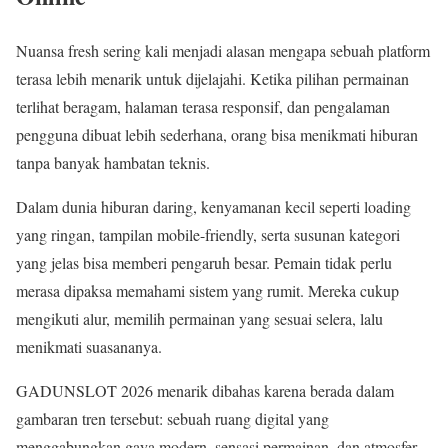
Nuansa fresh sering kali menjadi alasan mengapa sebuah platform
terasa lebih menarik untuk dijelajahi. Ketika pilihan permainan
terlihat beragam, halaman terasa responsif, dan pengalaman
pengguna dibuat lebih sederhana, orang bisa menikmati hiburan
tanpa banyak hambatan teknis.
Dalam dunia hiburan daring, kenyamanan kecil seperti loading
yang ringan, tampilan mobile-friendly, serta susunan kategori
yang jelas bisa memberi pengaruh besar. Pemain tidak perlu
merasa dipaksa memahami sistem yang rumit. Mereka cukup
mengikuti alur, memilih permainan yang sesuai selera, lalu
menikmati suasananya.
GADUNSLOT 2026 menarik dibahas karena berada dalam
gambaran tren tersebut: sebuah ruang digital yang
menggabungkan gaya modern, sensasi permainan, dan atmosfer