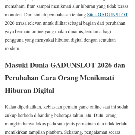
memahami fitur, sampai menikmati alur hiburan yang tidak terasa
monoton. Dari sinilah pembahasan tentang
Situs GADUNSLOT
2026 terasa relevan untuk dilihat sebagai bagian dari perubahan
gaya bermain online yang makin dinamis, terutama bagi
pengguna yang menyukai hiburan digital dengan sentuhan
modern.
Masuki Dunia GADUNSLOT 2026 dan
Perubahan Cara Orang Menikmati
Hiburan Digital
Kalau diperhatikan, kebiasaan pemain game online saat ini sudah
cukup berbeda dibanding beberapa tahun lalu. Dulu, orang
mungkin hanya fokus pada satu jenis permainan dan tidak terlalu
memikirkan tampilan platform. Sekarang, pengalaman secara