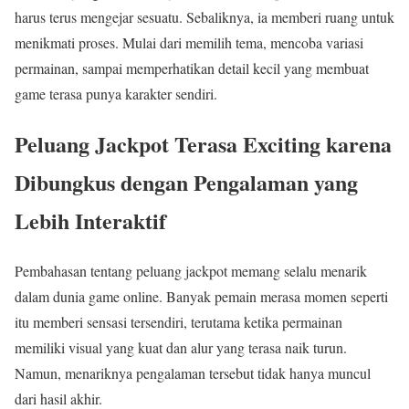
harus terus mengejar sesuatu. Sebaliknya, ia memberi ruang untuk
menikmati proses. Mulai dari memilih tema, mencoba variasi
permainan, sampai memperhatikan detail kecil yang membuat
game terasa punya karakter sendiri.
Peluang Jackpot Terasa Exciting karena
Dibungkus dengan Pengalaman yang
Lebih Interaktif
Pembahasan tentang peluang jackpot memang selalu menarik
dalam dunia game online. Banyak pemain merasa momen seperti
itu memberi sensasi tersendiri, terutama ketika permainan
memiliki visual yang kuat dan alur yang terasa naik turun.
Namun, menariknya pengalaman tersebut tidak hanya muncul
dari hasil akhir.