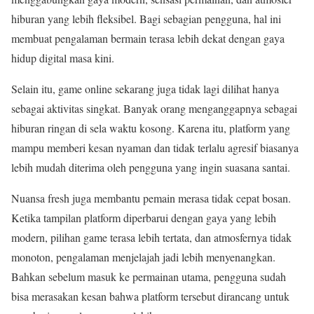
hiburan yang lebih fleksibel. Bagi sebagian pengguna, hal ini
membuat pengalaman bermain terasa lebih dekat dengan gaya
hidup digital masa kini.
Selain itu, game online sekarang juga tidak lagi dilihat hanya
sebagai aktivitas singkat. Banyak orang menganggapnya sebagai
hiburan ringan di sela waktu kosong. Karena itu, platform yang
mampu memberi kesan nyaman dan tidak terlalu agresif biasanya
lebih mudah diterima oleh pengguna yang ingin suasana santai.
Nuansa fresh juga membantu pemain merasa tidak cepat bosan.
Ketika tampilan platform diperbarui dengan gaya yang lebih
modern, pilihan game terasa lebih tertata, dan atmosfernya tidak
monoton, pengalaman menjelajah jadi lebih menyenangkan.
Bahkan sebelum masuk ke permainan utama, pengguna sudah
bisa merasakan kesan bahwa platform tersebut dirancang untuk