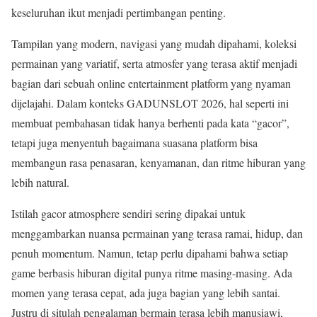
keseluruhan ikut menjadi pertimbangan penting.
Tampilan yang modern, navigasi yang mudah dipahami, koleksi
permainan yang variatif, serta atmosfer yang terasa aktif menjadi
bagian dari sebuah online entertainment platform yang nyaman
dijelajahi. Dalam konteks GADUNSLOT 2026, hal seperti ini
membuat pembahasan tidak hanya berhenti pada kata “gacor”,
tetapi juga menyentuh bagaimana suasana platform bisa
membangun rasa penasaran, kenyamanan, dan ritme hiburan yang
lebih natural.
Istilah gacor atmosphere sendiri sering dipakai untuk
menggambarkan nuansa permainan yang terasa ramai, hidup, dan
penuh momentum. Namun, tetap perlu dipahami bahwa setiap
game berbasis hiburan digital punya ritme masing-masing. Ada
momen yang terasa cepat, ada juga bagian yang lebih santai.
Justru di situlah pengalaman bermain terasa lebih manusiawi,