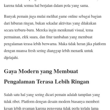
karena tidak semua hal berjalan dalam pola yang sama.
Banyak pemain juga mulai melihat game online sebagai bagian
dari hiburan ringan, bukan sekadar aktivitas yang dilakukan
secara terburu-buru. Mereka ingin menikmati visual, tema
permainan, efek suara, dan fitur tambahan yang membuat
pengalaman terasa lebih berwarna. Maka tidak heran jika platform
dengan nuansa fresh sering dianggap lebih menarik untuk
dijelajahi.
Gaya Modern yang Membuat
Pengalaman Terasa Lebih Ringan
Salah satu hal yang sering dicari pemain adalah tampilan yang
tidak ribet. Platform dengan desain modern biasanya memberi
kesan lebih nyaman karena pengguna tidak perlu terlalu lama