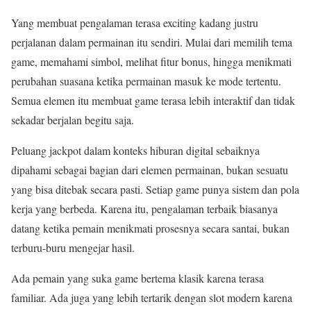
Yang membuat pengalaman terasa exciting kadang justru
perjalanan dalam permainan itu sendiri. Mulai dari memilih tema
game, memahami simbol, melihat fitur bonus, hingga menikmati
perubahan suasana ketika permainan masuk ke mode tertentu.
Semua elemen itu membuat game terasa lebih interaktif dan tidak
sekadar berjalan begitu saja.
Peluang jackpot dalam konteks hiburan digital sebaiknya
dipahami sebagai bagian dari elemen permainan, bukan sesuatu
yang bisa ditebak secara pasti. Setiap game punya sistem dan pola
kerja yang berbeda. Karena itu, pengalaman terbaik biasanya
datang ketika pemain menikmati prosesnya secara santai, bukan
terburu-buru mengejar hasil.
Ada pemain yang suka game bertema klasik karena terasa
familiar. Ada juga yang lebih tertarik dengan slot modern karena