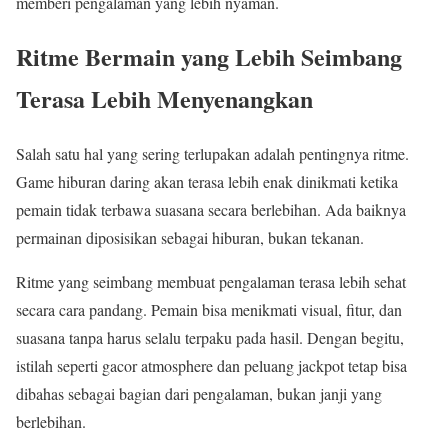
memberi pengalaman yang lebih nyaman.
Ritme Bermain yang Lebih Seimbang
Terasa Lebih Menyenangkan
Salah satu hal yang sering terlupakan adalah pentingnya ritme.
Game hiburan daring akan terasa lebih enak dinikmati ketika
pemain tidak terbawa suasana secara berlebihan. Ada baiknya
permainan diposisikan sebagai hiburan, bukan tekanan.
Ritme yang seimbang membuat pengalaman terasa lebih sehat
secara cara pandang. Pemain bisa menikmati visual, fitur, dan
suasana tanpa harus selalu terpaku pada hasil. Dengan begitu,
istilah seperti gacor atmosphere dan peluang jackpot tetap bisa
dibahas sebagai bagian dari pengalaman, bukan janji yang
berlebihan.