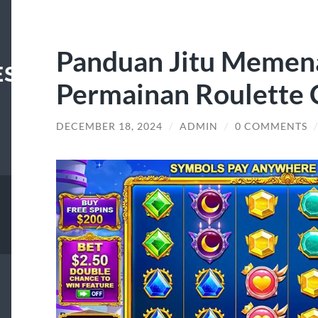
Panduan Jitu Memen
STIVAL
Permainan Roulette C
DECEMBER 18, 2024
/
ADMIN
/
0 COMMENTS