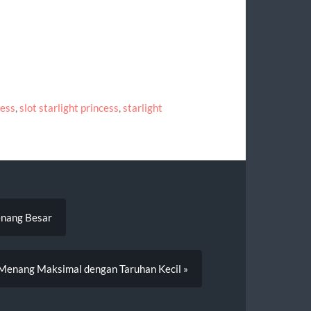
cess
,
slot starlight princess
,
starlight
enang Besar
 Menang Maksimal dengan Taruhan Kecil »