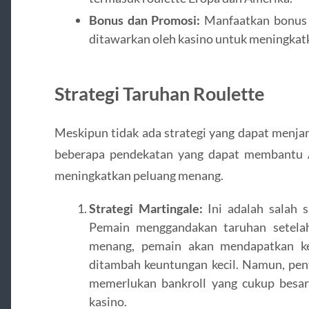
Bonus dan Promosi:
Manfaatkan bonus 
ditawarkan oleh kasino untuk meningkat
Strategi Taruhan Roulette
Meskipun tidak ada strategi yang dapat menja
beberapa pendekatan yang dapat membantu 
meningkatkan peluang menang.
Strategi Martingale:
Ini adalah salah s
Pemain menggandakan taruhan setelah 
menang, pemain akan mendapatkan ke
ditambah keuntungan kecil. Namun, pent
memerlukan bankroll yang cukup besar
kasino.