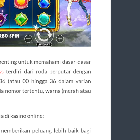
, penting untuk memahami dasar-dasar
ss
terdiri dari roda berputar dengan
 36 (atau 00 hingga 36 dalam varian
a nomor tertentu, warna (merah atau
a di kasino online:
 memberikan peluang lebih baik bagi