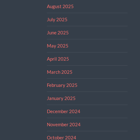
August 2025
July 2025
June 2025
May 2025
April 2025
March 2025
February 2025
January 2025
December 2024
November 2024
October 2024