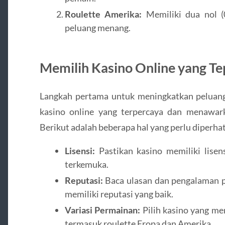
Roulette Amerika:
Memiliki dua nol (
peluang menang.
Memilih Kasino Online yang Te
Langkah pertama untuk meningkatkan peluang
kasino online yang terpercaya dan menawar
Berikut adalah beberapa hal yang perlu diperha
Lisensi:
Pastikan kasino memiliki lisens
terkemuka.
Reputasi:
Baca ulasan dan pengalaman p
memiliki reputasi yang baik.
Variasi Permainan:
Pilih kasino yang me
termasuk roulette Eropa dan Amerika.