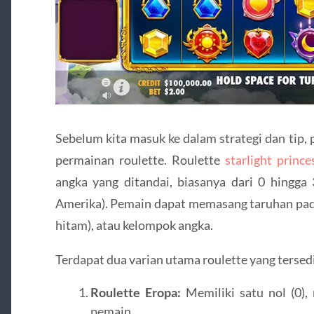
Sebelum kita masuk ke dalam strategi dan tip
permainan roulette. Roulette
starlight prince
angka yang ditandai, biasanya dari 0 hingga
Amerika). Pemain dapat memasang taruhan pad
hitam), atau kelompok angka.
Terdapat dua varian utama roulette yang tersedi
Roulette Eropa:
Memiliki satu nol (0),
pemain.