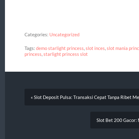
Categories:
Uncategorized
Tags:
demo starlight princess
,
slot inces
,
slot mania prin
princess
,
starlight princess slot
« Slot Deposit Pulsa: Transaksi Cepat Tanpa Ribet M
Slot Bet 200 Gacor: