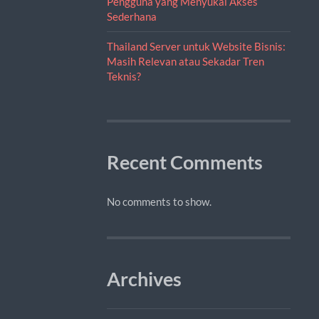
Pengguna yang Menyukai Akses
Sederhana
Thailand Server untuk Website Bisnis:
Masih Relevan atau Sekadar Tren
Teknis?
Recent Comments
No comments to show.
Archives