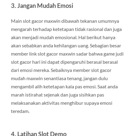
3. Jangan Mudah Emosi
Main slot gacor maxwin dibawah tekanan umumnya
mengarah terhadap ketetapan tidak rasional dan juga
akan menjadi mudah emosional. Hal berikut hanya
akan sebabkan anda kehilangan uang. Sebagian besar
member link slot gacor maxwin sadar bahwa game judi
slot gacor hari ini dapat dipengaruhi berasal berasal
dari emosi mereka. Sebaiknya member slot gacor
mudah maxwin senantiasa tenang, jangan dulu
mengambil alih ketetapan kala pas emosi. Saat anda
marah istirahat sejenak dan juga sisihkan pas
melaksanakan aktivitas menghibur supaya emosi
teredam.
4. Latihan Slot Demo