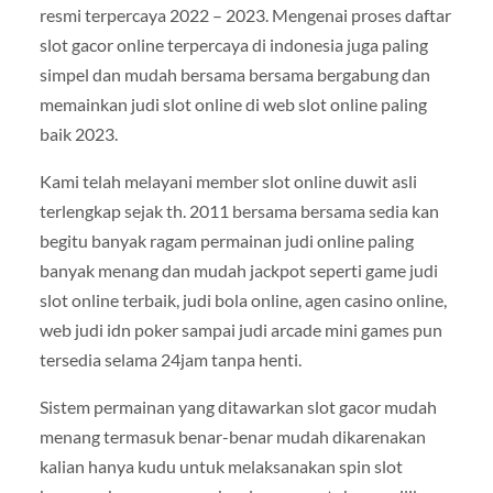
resmi terpercaya 2022 – 2023. Mengenai proses daftar
slot gacor online terpercaya di indonesia juga paling
simpel dan mudah bersama bersama bergabung dan
memainkan judi slot online di web slot online paling
baik 2023.
Kami telah melayani member slot online duwit asli
terlengkap sejak th. 2011 bersama bersama sedia kan
begitu banyak ragam permainan judi online paling
banyak menang dan mudah jackpot seperti game judi
slot online terbaik, judi bola online, agen casino online,
web judi idn poker sampai judi arcade mini games pun
tersedia selama 24jam tanpa henti.
Sistem permainan yang ditawarkan slot gacor mudah
menang termasuk benar-benar mudah dikarenakan
kalian hanya kudu untuk melaksanakan spin slot