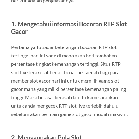
berikut adalah penjelasannya:
1. Mengetahui informasi Bocoran RTP Slot
Gacor
Pertama yaitu sadar keterangan bocoran RTP slot
tertinggi hari ini yang di mana akan beri tambahan
persentase tingkat kemenangan tertinggi. Situs RTP
slot live terakurat benar-benar berfaedah bagi para
member slot gacor hari ini untuk memilih game slot
gacor mana yang miliki persentase kemenangan paling
tinggi. Maka berasal berasal dari itu kami sarankan
untuk anda mengecek RTP slot live terlebih dahulu
sebelum akan bermain game slot gacor mudah maxwin.
2. Menggunakan Pola Slot