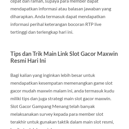
cepat dan ramah, supaya para member dapat
mendapatkan informasi atau balasan jawaban yang
diharapkan. Anda termasuk dapat mendapatkan
informasi perihal keterangan bocoran RTP live
tertinggi dan terlengkap hari ini.
Tips dan Trik Main Link Slot Gacor Maxwin
Resmi Hari Ini
Bagi kalian yang inginkan lebih besar untuk
mendapatkan kesempatan memenangkan game slot
gacor mudah maxwin malam ini, anda termasuk kudu
miliki tips dan juga strategi main slot gacor maxwin.
Slot Gacor Gampang Menang telah banyak
melaksanakan survey kepada para member slot
terakhir untuk gunakan taktik dalam main slot resmi,