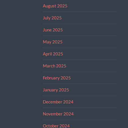
August 2025
July 2025
June 2025
May 2025
April 2025
March 2025
February 2025
January 2025
December 2024
November 2024
October 2024