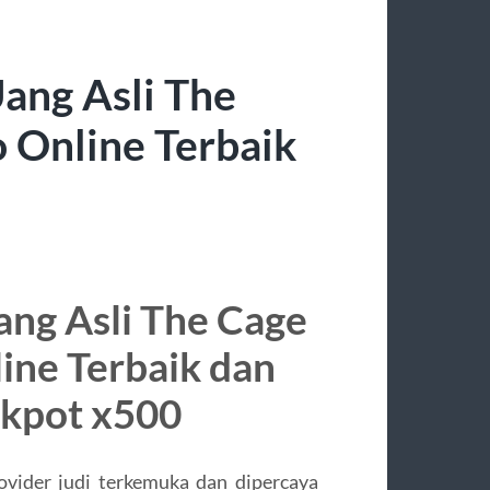
Uang Asli The
o Online Terbaik
ang Asli The Cage
line Terbaik dan
ckpot x500
ovider judi terkemuka dan dipercaya