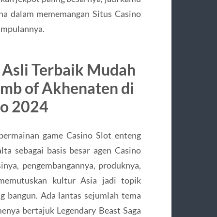
urna dalam mememangan Situs Casino
kumpulannya.
 Asli Terbaik Mudah
mb of Akhenaten di
no 2024
ermainan game Casino Slot enteng
ta sebagai basis besar agen Casino
ksinya, pengembangannya, produknya,
 memutuskan kultur Asia jadi topik
g bangun. Ada lantas sejumlah tema
enya bertajuk Legendary Beast Saga