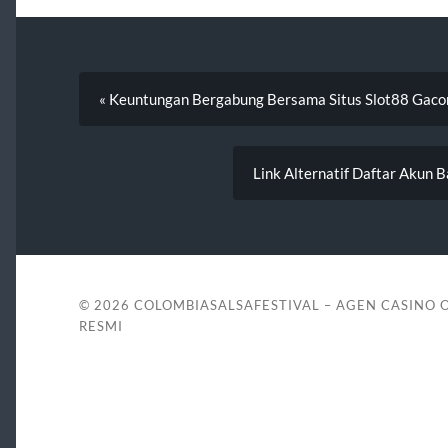
« Keuntungan Bergabung Bersama Situs Slot88 Gaco
Link Alternatif Daftar Akun B
© 2026
COLOMBIASALSAFESTIVAL – AGEN CASINO 
RESMI