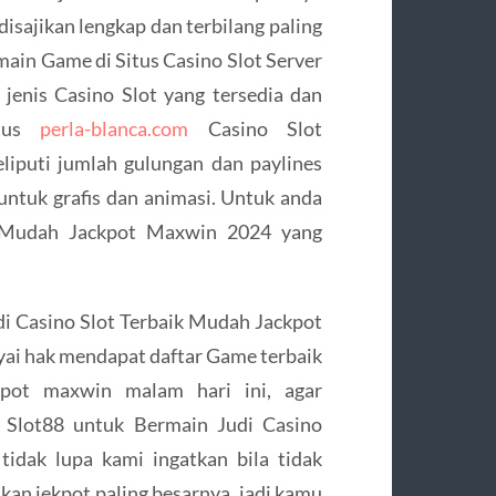
isajikan lengkap dan terbilang paling
main Game di Situs Casino Slot Server
jenis Casino Slot yang tersedia dan
itus
perla-blanca.com
Casino Slot
iputi jumlah gulungan dan paylines
untuk grafis dan animasi. Untuk anda
k Mudah Jackpot Maxwin 2024 yang
 Casino Slot Terbaik Mudah Jackpot
yai hak mendapat daftar Game terbaik
kpot maxwin malam hari ini, agar
 Slot88 untuk Bermain Judi Casino
idak lupa kami ingatkan bila tidak
kan jekpot paling besarnya, jadi kamu