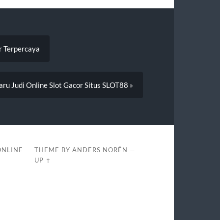
r Terpercaya
aru Judi Online Slot Gacor Situs SLOT88 »
ONLINE
THEME BY
ANDERS NORÉN
—
UP ↑