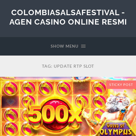
COLOMBIASALSAFESTIVAL -
AGEN CASINO ONLINE RESMI
SHOW MENU
TAG:
UPDATE RTP SLOT
STICKY POST