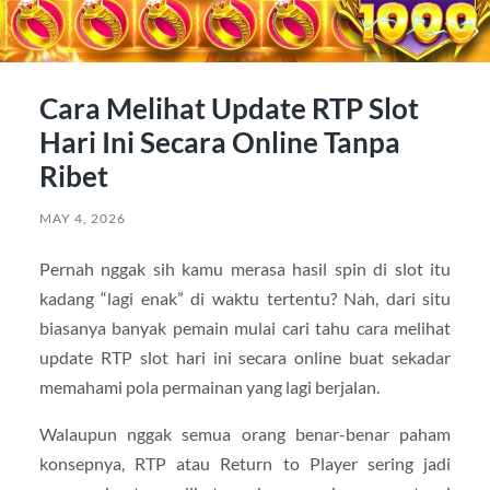
Cara Melihat Update RTP Slot
Hari Ini Secara Online Tanpa
Ribet
MAY 4, 2026
Pernah nggak sih kamu merasa hasil spin di slot itu
kadang “lagi enak” di waktu tertentu? Nah, dari situ
biasanya banyak pemain mulai cari tahu cara melihat
update RTP slot hari ini secara online buat sekadar
memahami pola permainan yang lagi berjalan.
Walaupun nggak semua orang benar-benar paham
konsepnya, RTP atau Return to Player sering jadi