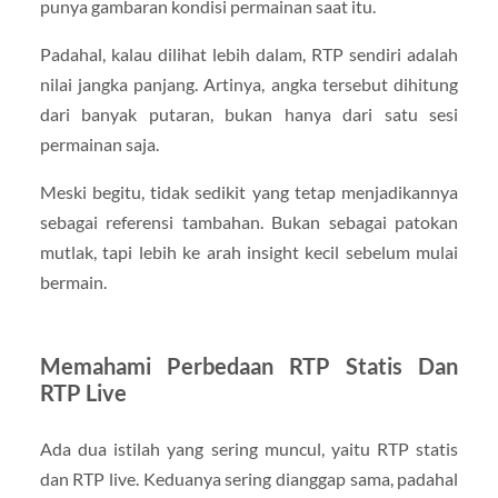
punya gambaran kondisi permainan saat itu.
Padahal, kalau dilihat lebih dalam, RTP sendiri adalah
nilai jangka panjang. Artinya, angka tersebut dihitung
dari banyak putaran, bukan hanya dari satu sesi
permainan saja.
Meski begitu, tidak sedikit yang tetap menjadikannya
sebagai referensi tambahan. Bukan sebagai patokan
mutlak, tapi lebih ke arah insight kecil sebelum mulai
bermain.
Memahami Perbedaan RTP Statis Dan
RTP Live
Ada dua istilah yang sering muncul, yaitu RTP statis
dan RTP live. Keduanya sering dianggap sama, padahal