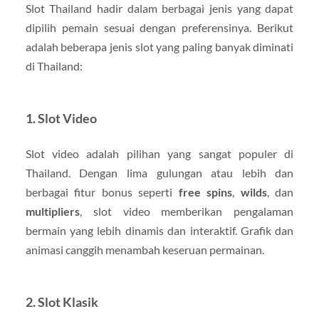
Slot Thailand hadir dalam berbagai jenis yang dapat
dipilih pemain sesuai dengan preferensinya. Berikut
adalah beberapa jenis slot yang paling banyak diminati
di Thailand:
1. Slot Video
Slot video adalah pilihan yang sangat populer di
Thailand. Dengan lima gulungan atau lebih dan
berbagai fitur bonus seperti
free spins
,
wilds
, dan
multipliers
, slot video memberikan pengalaman
bermain yang lebih dinamis dan interaktif. Grafik dan
animasi canggih menambah keseruan permainan.
2. Slot Klasik