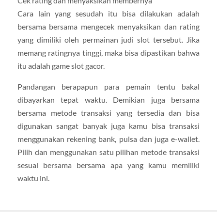
Cek rating dan menyaksikan membernya
Cara lain yang sesudah itu bisa dilakukan adalah
bersama bersama mengecek menyaksikan dan rating
yang dimiliki oleh permainan judi slot tersebut. Jika
memang ratingnya tinggi, maka bisa dipastikan bahwa
itu adalah game slot gacor.
Pandangan berapapun para pemain tentu bakal
dibayarkan tepat waktu. Demikian juga bersama
bersama metode transaksi yang tersedia dan bisa
digunakan sangat banyak juga kamu bisa transaksi
menggunakan rekening bank, pulsa dan juga e-wallet.
Pilih dan menggunakan satu pilihan metode transaksi
sesuai bersama bersama apa yang kamu memiliki
waktu ini.