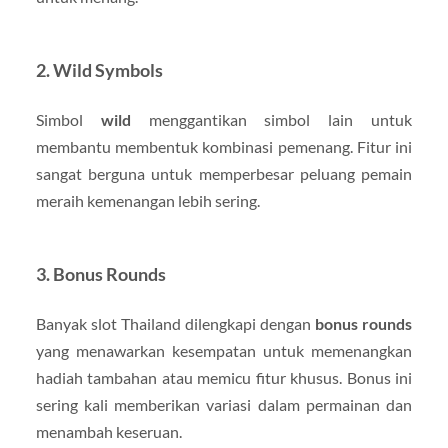
2. Wild Symbols
Simbol
wild
menggantikan simbol lain untuk
membantu membentuk kombinasi pemenang. Fitur ini
sangat berguna untuk memperbesar peluang pemain
meraih kemenangan lebih sering.
3. Bonus Rounds
Banyak slot Thailand dilengkapi dengan
bonus rounds
yang menawarkan kesempatan untuk memenangkan
hadiah tambahan atau memicu fitur khusus. Bonus ini
sering kali memberikan variasi dalam permainan dan
menambah keseruan.