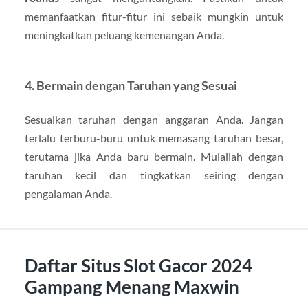
memanfaatkan fitur-fitur ini sebaik mungkin untuk
meningkatkan peluang kemenangan Anda.
4. Bermain dengan Taruhan yang Sesuai
Sesuaikan taruhan dengan anggaran Anda. Jangan
terlalu terburu-buru untuk memasang taruhan besar,
terutama jika Anda baru bermain. Mulailah dengan
taruhan kecil dan tingkatkan seiring dengan
pengalaman Anda.
Daftar Situs Slot Gacor 2024
Gampang Menang Maxwin