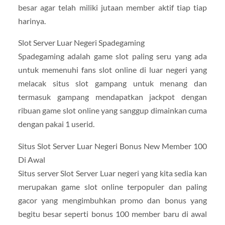
besar agar telah miliki jutaan member aktif tiap tiap
harinya.
Slot Server Luar Negeri Spadegaming
Spadegaming adalah game slot paling seru yang ada
untuk memenuhi fans slot online di luar negeri yang
melacak situs slot gampang untuk menang dan
termasuk gampang mendapatkan jackpot dengan
ribuan game slot online yang sanggup dimainkan cuma
dengan pakai 1 userid.
Situs Slot Server Luar Negeri Bonus New Member 100
Di Awal
Situs server Slot Server Luar negeri yang kita sedia kan
merupakan game slot online terpopuler dan paling
gacor yang mengimbuhkan promo dan bonus yang
begitu besar seperti bonus 100 member baru di awal