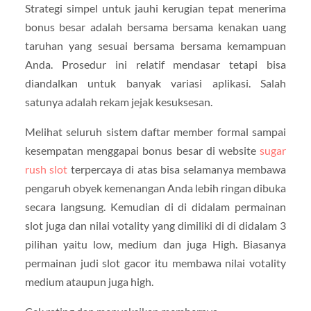
Strategi simpel untuk jauhi kerugian tepat menerima
bonus besar adalah bersama bersama kenakan uang
taruhan yang sesuai bersama bersama kemampuan
Anda. Prosedur ini relatif mendasar tetapi bisa
diandalkan untuk banyak variasi aplikasi. Salah
satunya adalah rekam jejak kesuksesan.
Melihat seluruh sistem daftar member formal sampai
kesempatan menggapai bonus besar di website
sugar
rush slot
terpercaya di atas bisa selamanya membawa
pengaruh obyek kemenangan Anda lebih ringan dibuka
secara langsung. Kemudian di di didalam permainan
slot juga dan nilai votality yang dimiliki di di didalam 3
pilihan yaitu low, medium dan juga High. Biasanya
permainan judi slot gacor itu membawa nilai votality
medium ataupun juga high.