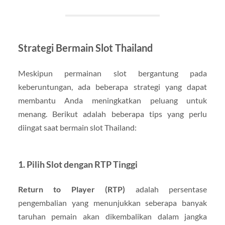
Strategi Bermain Slot Thailand
Meskipun permainan slot bergantung pada
keberuntungan, ada beberapa strategi yang dapat
membantu Anda meningkatkan peluang untuk
menang. Berikut adalah beberapa tips yang perlu
diingat saat bermain slot Thailand:
1. Pilih Slot dengan RTP Tinggi
Return to Player (RTP)
adalah persentase
pengembalian yang menunjukkan seberapa banyak
taruhan pemain akan dikembalikan dalam jangka