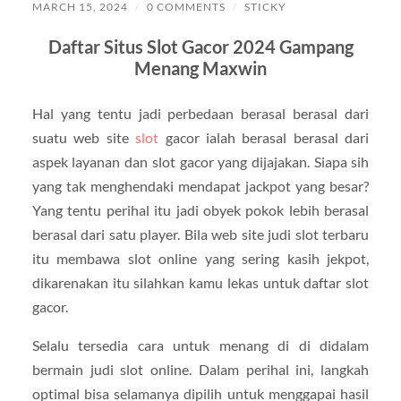
MARCH 15, 2024
/
0 COMMENTS
/
STICKY
Daftar Situs Slot Gacor 2024 Gampang
Menang Maxwin
Hal yang tentu jadi perbedaan berasal berasal dari
suatu web site
slot
gacor ialah berasal berasal dari
aspek layanan dan slot gacor yang dijajakan. Siapa sih
yang tak menghendaki mendapat jackpot yang besar?
Yang tentu perihal itu jadi obyek pokok lebih berasal
berasal dari satu player. Bila web site judi slot terbaru
itu membawa slot online yang sering kasih jekpot,
dikarenakan itu silahkan kamu lekas untuk daftar slot
gacor.
Selalu tersedia cara untuk menang di di didalam
bermain judi slot online. Dalam perihal ini, langkah
optimal bisa selamanya dipilih untuk menggapai hasil