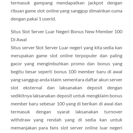
termasuk gampang mendapatkan jackpot dengan
ribuan game slot online yang sanggup dimainkan cuma
dengan pakai 1 userid.
Situs Slot Server Luar Negeri Bonus New Member 100
Di Awal
Situs server Slot Server Luar negeri yang kita sedia kan
merupakan game slot online terpopuler dan paling
gacor yang mengimbuhkan promo dan bonus yang
begitu besar seperti bonus 100 member baru di awal
yang sanggup anda klaim sementara daftar akun server
slot eksternal dan laksanakan deposit dengan
sedikitnya laksanakan deposit untuk mengklaim bonus
member baru sebesar 100 yang di berikan di awal dan
termasuk dengan syarat laksanakan turnover
withdraw yang rendah yang di sedia kan untuk
memanjakan para fans slot server online luar negeri