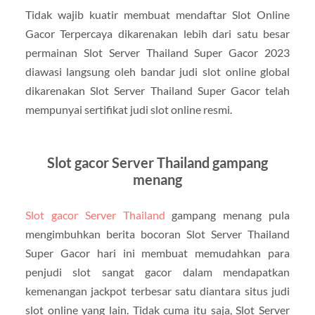
Tidak wajib kuatir membuat mendaftar Slot Online
Gacor Terpercaya dikarenakan lebih dari satu besar
permainan Slot Server Thailand Super Gacor 2023
diawasi langsung oleh bandar judi slot online global
dikarenakan Slot Server Thailand Super Gacor telah
mempunyai sertifikat judi slot online resmi.
Slot gacor Server Thailand gampang
menang
Slot gacor Server Thailand
gampang menang pula
mengimbuhkan berita bocoran Slot Server Thailand
Super Gacor hari ini membuat memudahkan para
penjudi slot sangat gacor dalam mendapatkan
kemenangan jackpot terbesar satu diantara situs judi
slot online yang lain. Tidak cuma itu saja, Slot Server