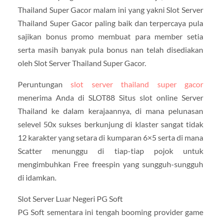
Thailand Super Gacor malam ini yang yakni Slot Server
Thailand Super Gacor paling baik dan terpercaya pula
sajikan bonus promo membuat para member setia
serta masih banyak pula bonus nan telah disediakan
oleh Slot Server Thailand Super Gacor.
Peruntungan
slot server thailand super gacor
menerima Anda di SLOT88 Situs slot online Server
Thailand ke dalam kerajaannya, di mana pelunasan
selevel 50x sukses berkunjung di klaster sangat tidak
12 karakter yang setara di kumparan 6×5 serta di mana
Scatter menunggu di tiap-tiap pojok untuk
mengimbuhkan Free freespin yang sungguh-sungguh
di idamkan.
Slot Server Luar Negeri PG Soft
PG Soft sementara ini tengah booming provider game