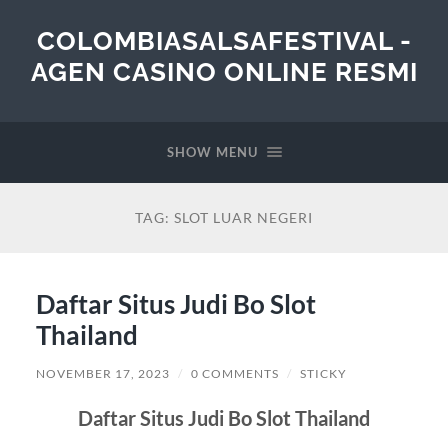
COLOMBIASALSAFESTIVAL -
AGEN CASINO ONLINE RESMI
SHOW MENU
TAG:
SLOT LUAR NEGERI
Daftar Situs Judi Bo Slot
Thailand
NOVEMBER 17, 2023
/
0 COMMENTS
/
STICKY
Daftar Situs Judi Bo Slot Thailand