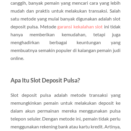
canggih, banyak pemain yang mencari cara yang lebih
mudah dan praktis untuk melakukan transaksi. Salah
satu metode yang mulai banyak digunakan adalah slot
deposit pulsa. Metode
garansi kekalahan slot
ini tidak
hanya memberikan kemudahan, tetapi juga
menghadirkan berbagai keuntungan yang
membuatnya semakin populer di kalangan pemain judi
online.
Apa Itu Slot Deposit Pulsa?
Slot deposit pulsa adalah metode transaksi yang
memungkinkan pemain untuk melakukan deposit ke
dalam akun permainan mereka menggunakan pulsa
telepon seluler. Dengan metode ini, pemain tidak perlu
menggunakan rekening bank atau kartu kredit. Artinya,