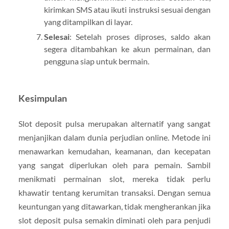
kirimkan SMS atau ikuti instruksi sesuai dengan
yang ditampilkan di layar.
Selesai
: Setelah proses diproses, saldo akan
segera ditambahkan ke akun permainan, dan
pengguna siap untuk bermain.
Kesimpulan
Slot deposit pulsa merupakan alternatif yang sangat
menjanjikan dalam dunia perjudian online. Metode ini
menawarkan kemudahan, keamanan, dan kecepatan
yang sangat diperlukan oleh para pemain. Sambil
menikmati permainan slot, mereka tidak perlu
khawatir tentang kerumitan transaksi. Dengan semua
keuntungan yang ditawarkan, tidak mengherankan jika
slot deposit pulsa semakin diminati oleh para penjudi