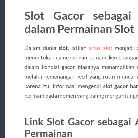
Slot Gacor sebaga
dalam Permainan Slot
Dalam dunia
slot
, istilah
situs slot
menjadi p
menentukan game dengan peluang kemenangan le
dalam kondisi gacor biasanya menampilkan 
melalui kemenangan kecil yang rutin muncul 
karena itu, informasi mengenai
slot gacor har
bermain pada momen yang paling menguntungk
Link Slot Gacor sebagai 
Permainan