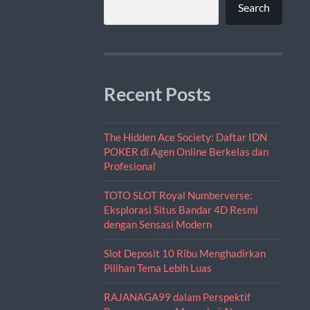
Search
Recent Posts
The Hidden Ace Society: Daftar IDN
POKER di Agen Online Berkelas dan
Profesional
TOTO SLOT Royal Numberverse:
Eksplorasi Situs Bandar 4D Resmi
dengan Sensasi Modern
Slot Deposit 10 Ribu Menghadirkan
Pilihan Tema Lebih Luas
RAJANAGA99 dalam Perspektif