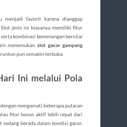
u menjadi favorit karena dianggap
ot jenis ini biasanya memiliki fitur
, serta kombinasi kemenangan bernilai
emain menemukan
slot gacor gampang
runtun pun semakin terbuka.
ri Ini melalui Pola
 dengan mengamati beberapa putaran
au fitur bonus aktif lebih cepat dari
ot sedang berada dalam kondisi gacor.