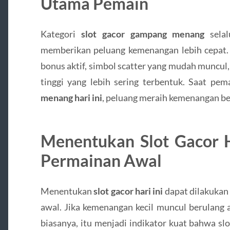
Utama Pemain
Kategori
slot gacor gampang menang
selal
memberikan peluang kemenangan lebih cepat. Sl
bonus aktif, simbol scatter yang mudah muncul
tinggi yang lebih sering terbentuk. Saat p
menang hari ini
, peluang meraih kemenangan be
Menentukan Slot Gacor Ha
Permainan Awal
Menentukan
slot gacor hari ini
dapat dilakukan
awal. Jika kemenangan kecil muncul berulang at
biasanya, itu menjadi indikator kuat bahwa sl