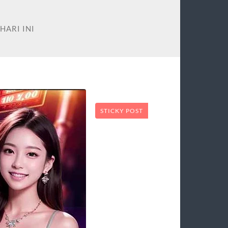
HARI INI
STICKY POST