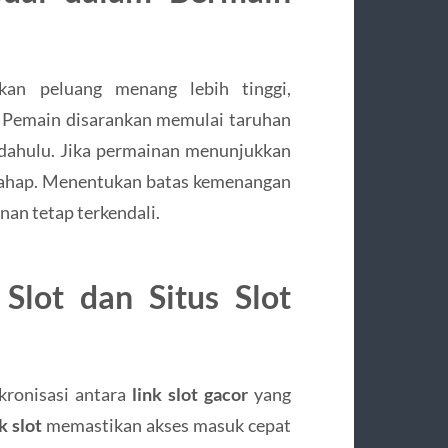
an peluang menang lebih tinggi,
. Pemain disarankan memulai taruhan
 dahulu. Jika permainan menunjukkan
ertahap. Menentukan batas kemenangan
nan tetap terkendali.
 Slot dan Situs Slot
kronisasi antara
link slot gacor
yang
k slot
memastikan akses masuk cepat