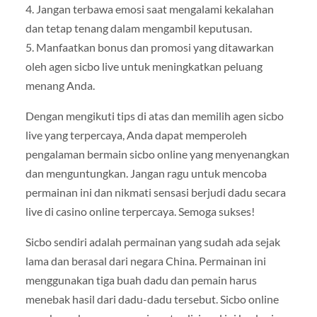
4. Jangan terbawa emosi saat mengalami kekalahan
dan tetap tenang dalam mengambil keputusan.
5. Manfaatkan bonus dan promosi yang ditawarkan
oleh agen sicbo live untuk meningkatkan peluang
menang Anda.
Dengan mengikuti tips di atas dan memilih agen sicbo
live yang terpercaya, Anda dapat memperoleh
pengalaman bermain sicbo online yang menyenangkan
dan menguntungkan. Jangan ragu untuk mencoba
permainan ini dan nikmati sensasi berjudi dadu secara
live di casino online terpercaya. Semoga sukses!
Sicbo sendiri adalah permainan yang sudah ada sejak
lama dan berasal dari negara China. Permainan ini
menggunakan tiga buah dadu dan pemain harus
menebak hasil dari dadu-dadu tersebut. Sicbo online