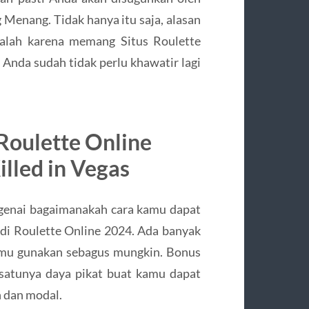
 Menang. Tidak hanya itu saja, alasan
alah karena memang Situs Roulette
 Anda sudah tidak perlu khawatir lagi
 Roulette Online
illed in Vegas
engenai bagaimanakah cara kamu dapat
udi Roulette Online 2024. Ada banyak
amu gunakan sebagus mungkin. Bonus
 satunya daya pikat buat kamu dapat
 dan modal.