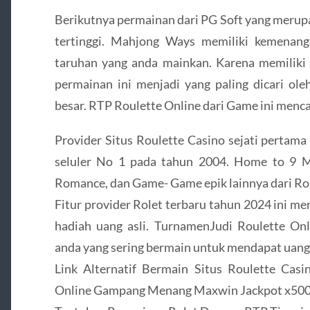
Berikutnya permainan dari PG Soft yang merup
tertinggi. Mahjong Ways memiliki kemenang
taruhan yang anda mainkan. Karena memiliki 
permainan ini menjadi yang paling dicari ol
besar. RTP Roulette Online dari Game ini menca
Provider Situs Roulette Casino sejati pertama
seluler No 1 pada tahun 2004. Home to 9 M
Romance, dan Game- Game epik lainnya dari Ro
Fitur provider Rolet terbaru tahun 2024 ini m
hadiah uang asli. TurnamenJudi Roulette Onl
anda yang sering bermain untuk mendapat uang 
Link Alternatif Bermain Situs Roulette Casi
Online Gampang Menang Maxwin Jackpot x50