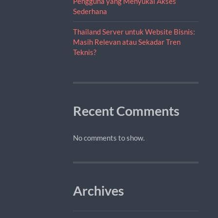
Pengguna yang Menyukai Akses
Sederhana
Thailand Server untuk Website Bisnis:
Masih Relevan atau Sekadar Tren
Teknis?
Recent Comments
No comments to show.
Archives