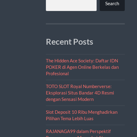
Search
Recent Posts
The Hidden Ace Society: Daftar IDN
POKER di Agen Online Berkelas dan
Profesional
TOTO SLOT Royal Numberverse:
Eksplorasi Situs Bandar 4D Resmi
dengan Sensasi Modern
Slot Deposit 10 Ribu Menghadirkan
Pilihan Tema Lebih Luas
RAJANAGA99 dalam Perspektif