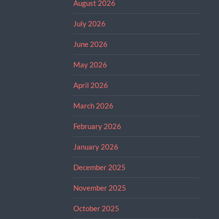
August 2026
July 2026
June 2026
May 2026
April 2026
March 2026
February 2026
January 2026
December 2025
November 2025
October 2025