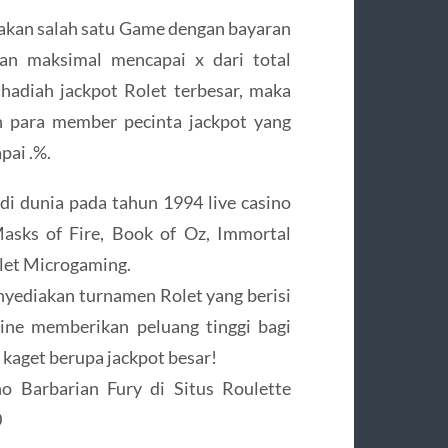
akan salah satu Game dengan bayaran
an maksimal mencapai x dari total
hadiah jackpot Rolet terbesar, maka
eh para member pecinta jackpot yang
pai .%.
 di dunia pada tahun 1994 live casino
asks of Fire, Book of Oz, Immortal
let Microgaming.
enyediakan turnamen Rolet yang berisi
ine memberikan peluang tinggi bagi
kaget berupa jackpot besar!
no Barbarian Fury di Situs Roulette
0