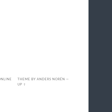
ONLINE
THEME BY
ANDERS NORÉN
—
UP ↑