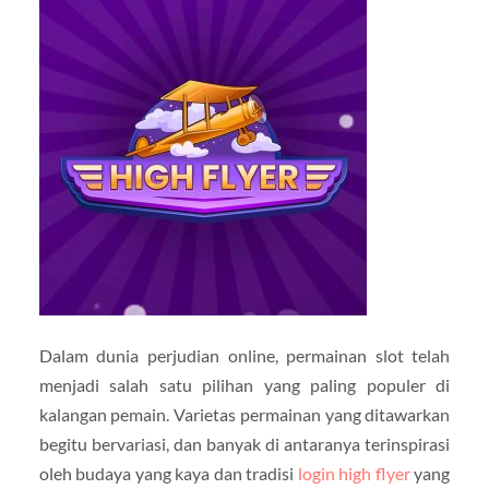
Dalam dunia perjudian online, permainan slot telah
menjadi salah satu pilihan yang paling populer di
kalangan pemain. Varietas permainan yang ditawarkan
begitu bervariasi, dan banyak di antaranya terinspirasi
oleh budaya yang kaya dan tradisi
login high flyer
yang