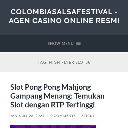
COLOMBIASALSAFESTIVAL -
AGEN CASINO ONLINE RESMI
SHOW MENU
TAG:
HIGH FLYER SLOT88
Slot Pong Pong Mahjong
Gampang Menang: Temukan
Slot dengan RTP Tertinggi
JANUARY 26, 2025
/
0 COMMENTS
/
STICKY