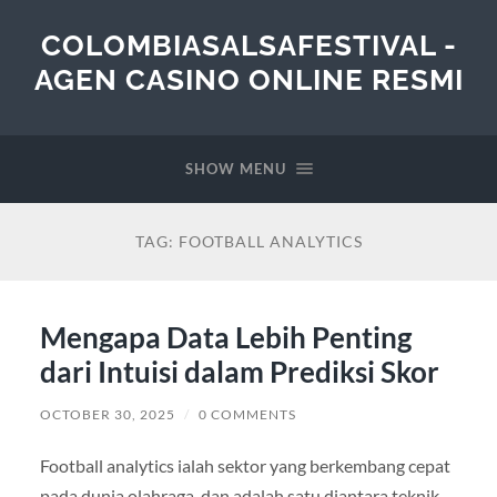
COLOMBIASALSAFESTIVAL -
AGEN CASINO ONLINE RESMI
SHOW MENU
TAG:
FOOTBALL ANALYTICS
Mengapa Data Lebih Penting
dari Intuisi dalam Prediksi Skor
OCTOBER 30, 2025
/
0 COMMENTS
Football analytics ialah sektor yang berkembang cepat
pada dunia olahraga, dan adalah satu diantara teknik