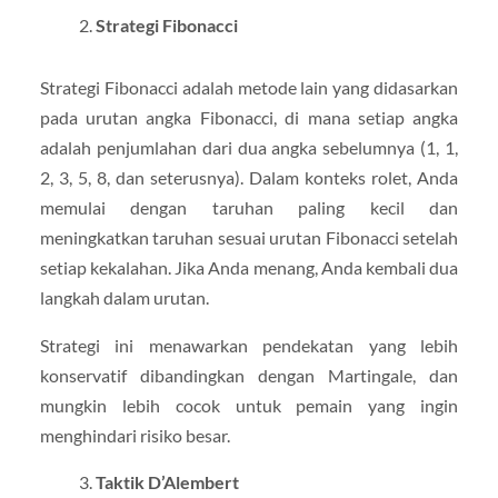
Strategi Fibonacci
Strategi Fibonacci adalah metode lain yang didasarkan
pada urutan angka Fibonacci, di mana setiap angka
adalah penjumlahan dari dua angka sebelumnya (1, 1,
2, 3, 5, 8, dan seterusnya). Dalam konteks rolet, Anda
memulai dengan taruhan paling kecil dan
meningkatkan taruhan sesuai urutan Fibonacci setelah
setiap kekalahan. Jika Anda menang, Anda kembali dua
langkah dalam urutan.
Strategi ini menawarkan pendekatan yang lebih
konservatif dibandingkan dengan Martingale, dan
mungkin lebih cocok untuk pemain yang ingin
menghindari risiko besar.
Taktik D’Alembert