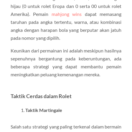
hijau (0 untuk rolet Eropa dan 0 serta 00 untuk rolet
Amerika). Pemain
mahjong wins
dapat memasang
taruhan pada angka tertentu, warna, atau kombinasi
angka dengan harapan bola yang berputar akan jatuh
pada nomor yang dipilih.
Keunikan dari permainan ini adalah meskipun hasilnya
sepenuhnya bergantung pada keberuntungan, ada
beberapa strategi yang dapat membantu pemain
meningkatkan peluang kemenangan mereka.
Taktik Cerdas dalam Rolet
Taktik Martingale
Salah satu strategi yang paling terkenal dalam bermain