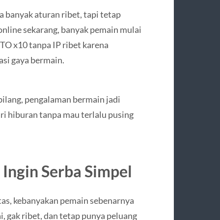
 banyak aturan ribet, tapi tetap
 online sekarang, banyak pemain mulai
O x10 tanpa IP ribet karena
asi gaya bermain.
bilang, pengalaman bermain jadi
ari hiburan tanpa mau terlalu pusing
 Ingin Serba Simpel
itas, kebanyakan pemain sebenarnya
, gak ribet, dan tetap punya peluang