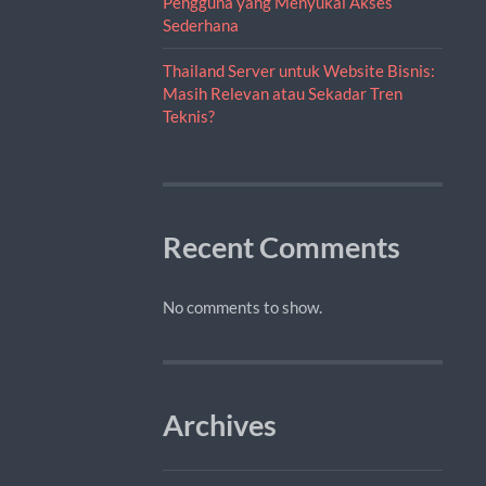
Pengguna yang Menyukai Akses
Sederhana
Thailand Server untuk Website Bisnis:
Masih Relevan atau Sekadar Tren
Teknis?
Recent Comments
No comments to show.
Archives