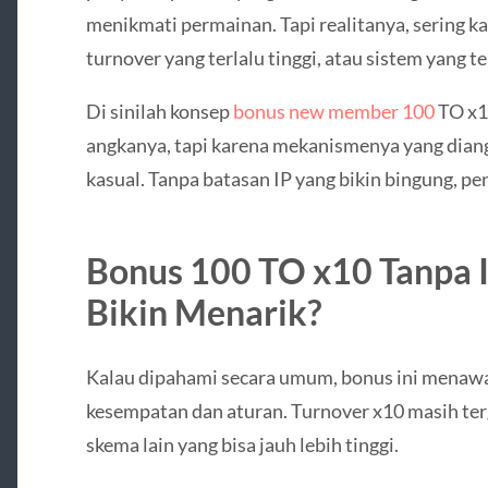
menikmati permainan. Tapi realitanya, sering kal
turnover yang terlalu tinggi, atau sistem yang t
Di sinilah konsep
bonus new member 100
TO x10
angkanya, tapi karena mekanismenya yang dian
kasual. Tanpa batasan IP yang bikin bingung, p
Bonus 100 TO x10 Tanpa I
Bikin Menarik?
Kalau dipahami secara umum, bonus ini menaw
kesempatan dan aturan. Turnover x10 masih ter
skema lain yang bisa jauh lebih tinggi.