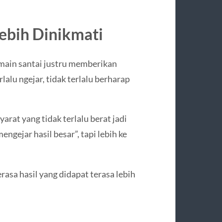
Lebih Dinikmati
main santai justru memberikan
alu ngejar, tidak terlalu berharap
rat yang tidak terlalu berat jadi
ngejar hasil besar”, tapi lebih ke
rasa hasil yang didapat terasa lebih