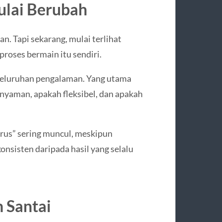
ulai Berubah
n. Tapi sekarang, mulai terlihat
proses bermain itu sendiri.
keseluruhan pengalaman. Yang utama
nyaman, apakah fleksibel, dan apakah
terus” sering muncul, meskipun
onsisten daripada hasil yang selalu
 Santai