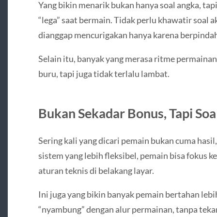
Yang bikin menarik bukan hanya soal angka, tap
“lega” saat bermain. Tidak perlu khawatir soal a
dianggap mencurigakan hanya karena berpindah
Selain itu, banyak yang merasa ritme permainan j
buru, tapi juga tidak terlalu lambat.
Bukan Sekadar Bonus, Tapi So
Sering kali yang dicari pemain bukan cuma hasi
sistem yang lebih fleksibel, pemain bisa fokus k
aturan teknis di belakang layar.
Ini juga yang bikin banyak pemain bertahan leb
“nyambung” dengan alur permainan, tanpa teka