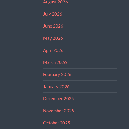
August 2026
July 2026
June 2026
May 2026
April 2026
March 2026
February 2026
January 2026
December 2025
November 2025
October 2025