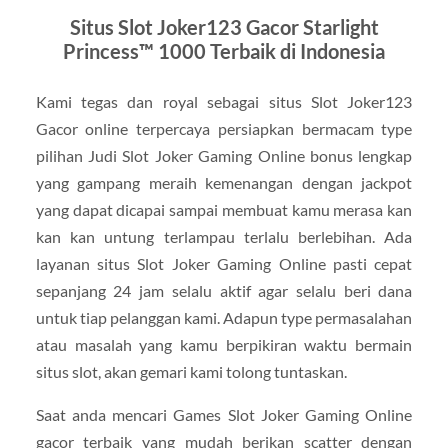
Situs Slot Joker123 Gacor Starlight
Princess™ 1000 Terbaik di Indonesia
Kami tegas dan royal sebagai situs Slot Joker123
Gacor online terpercaya persiapkan bermacam type
pilihan Judi Slot Joker Gaming Online bonus lengkap
yang gampang meraih kemenangan dengan jackpot
yang dapat dicapai sampai membuat kamu merasa kan
kan kan untung terlampau terlalu berlebihan. Ada
layanan situs Slot Joker Gaming Online pasti cepat
sepanjang 24 jam selalu aktif agar selalu beri dana
untuk tiap pelanggan kami. Adapun type permasalahan
atau masalah yang kamu berpikiran waktu bermain
situs slot, akan gemari kami tolong tuntaskan.
Saat anda mencari Games Slot Joker Gaming Online
gacor terbaik yang mudah berikan scatter dengan