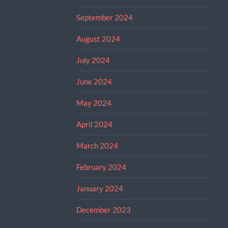
September 2024
August 2024
July 2024
June 2024
May 2024
April 2024
March 2024
February 2024
January 2024
December 2023