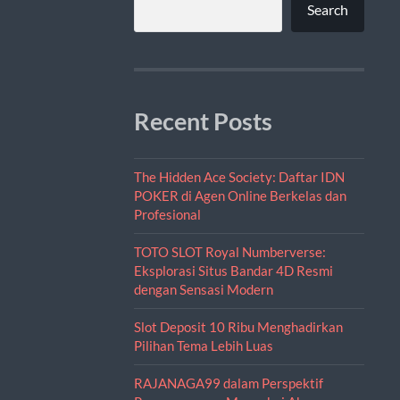
Search
Recent Posts
The Hidden Ace Society: Daftar IDN
POKER di Agen Online Berkelas dan
Profesional
TOTO SLOT Royal Numberverse:
Eksplorasi Situs Bandar 4D Resmi
dengan Sensasi Modern
Slot Deposit 10 Ribu Menghadirkan
Pilihan Tema Lebih Luas
RAJANAGA99 dalam Perspektif