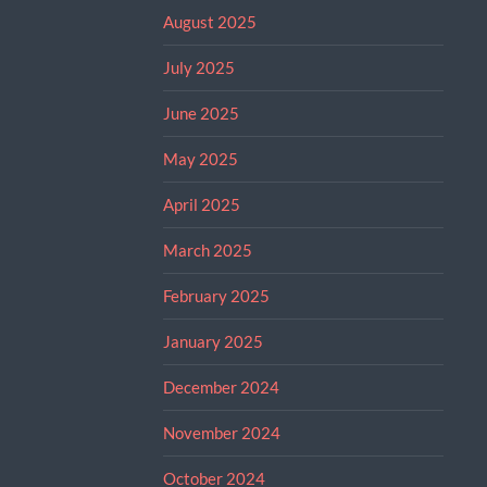
August 2025
July 2025
June 2025
May 2025
April 2025
March 2025
February 2025
January 2025
December 2024
November 2024
October 2024