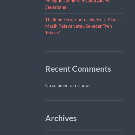
Pengguna yang Menyukai Akses
Sederhana
Thailand Server untuk Website Bisnis:
Masih Relevan atau Sekadar Tren
Teknis?
Recent Comments
No comments to show.
Archives