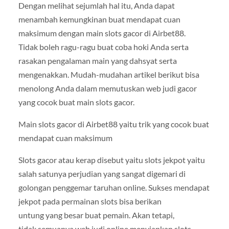
Dengan melihat sejumlah hal itu, Anda dapat
menambah kemungkinan buat mendapat cuan
maksimum dengan main slots gacor di Airbet88.
Tidak boleh ragu-ragu buat coba hoki Anda serta
rasakan pengalaman main yang dahsyat serta
mengenakkan. Mudah-mudahan artikel berikut bisa
menolong Anda dalam memutuskan web judi gacor
yang cocok buat main slots gacor.
Main slots gacor di Airbet88 yaitu trik yang cocok buat
mendapat cuan maksimum
Slots gacor atau kerap disebut yaitu slots jekpot yaitu
salah satunya perjudian yang sangat digemari di
golongan penggemar taruhan online. Sukses mendapat
jekpot pada permainan slots bisa berikan
untung yang besar buat pemain. Akan tetapi,
tidak semuanya web judi online menyiapkan slots