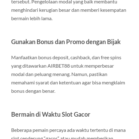
tersebut. Pengelolaan modal yang baik membantu
menghindari kerugian besar dan memberi kesempatan
bermain lebih lama.
Gunakan Bonus dan Promo dengan Bijak
Manfaatkan bonus deposit, cashback, dan free spins
yang ditawarkan AIRBET88 untuk memperbesar
modal dan peluang menang. Namun, pastikan
memahami syarat dan ketentuan agar bisa mengklaim
bonus dengan benar.
Bermain di Waktu Slot Gacor
Beberapa pemain percaya ada waktu tertentu di mana
slot cenderung “gacor” atau mudah memberikan