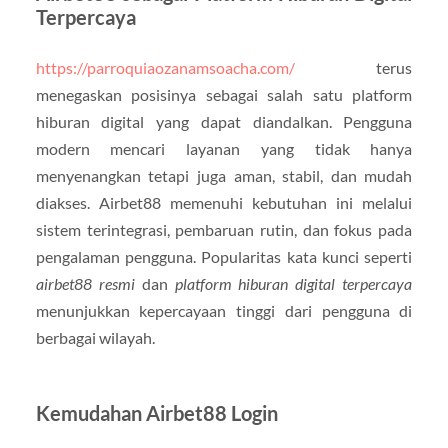
Terpercaya
https://parroquiaozanamsoacha.com/
terus
menegaskan posisinya sebagai salah satu platform
hiburan digital yang dapat diandalkan. Pengguna
modern mencari layanan yang tidak hanya
menyenangkan tetapi juga aman, stabil, dan mudah
diakses. Airbet88 memenuhi kebutuhan ini melalui
sistem terintegrasi, pembaruan rutin, dan fokus pada
pengalaman pengguna. Popularitas kata kunci seperti
airbet88 resmi
dan
platform hiburan digital terpercaya
menunjukkan kepercayaan tinggi dari pengguna di
berbagai wilayah.
Kemudahan Airbet88 Login