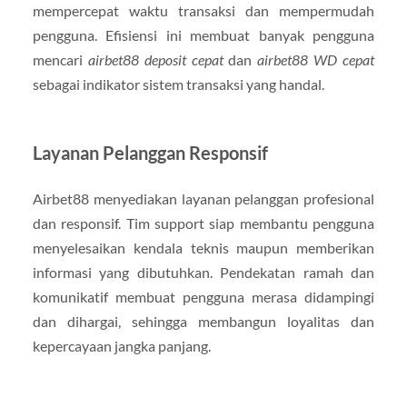
mempercepat waktu transaksi dan mempermudah
pengguna. Efisiensi ini membuat banyak pengguna
mencari
airbet88 deposit cepat
dan
airbet88 WD cepat
sebagai indikator sistem transaksi yang handal.
Layanan Pelanggan Responsif
Airbet88 menyediakan layanan pelanggan profesional
dan responsif. Tim support siap membantu pengguna
menyelesaikan kendala teknis maupun memberikan
informasi yang dibutuhkan. Pendekatan ramah dan
komunikatif membuat pengguna merasa didampingi
dan dihargai, sehingga membangun loyalitas dan
kepercayaan jangka panjang.