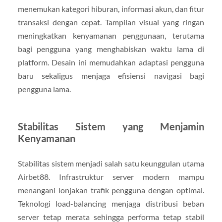
menemukan kategori hiburan, informasi akun, dan fitur
transaksi dengan cepat. Tampilan visual yang ringan
meningkatkan kenyamanan penggunaan, terutama
bagi pengguna yang menghabiskan waktu lama di
platform. Desain ini memudahkan adaptasi pengguna
baru sekaligus menjaga efisiensi navigasi bagi
pengguna lama.
Stabilitas Sistem yang Menjamin
Kenyamanan
Stabilitas sistem menjadi salah satu keunggulan utama
Airbet88. Infrastruktur server modern mampu
menangani lonjakan trafik pengguna dengan optimal.
Teknologi load-balancing menjaga distribusi beban
server tetap merata sehingga performa tetap stabil