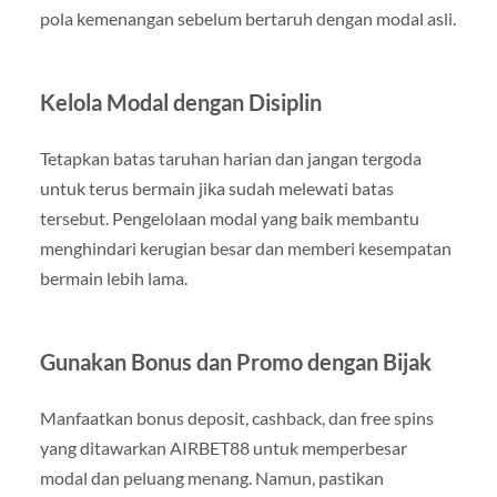
pola kemenangan sebelum bertaruh dengan modal asli.
Kelola Modal dengan Disiplin
Tetapkan batas taruhan harian dan jangan tergoda
untuk terus bermain jika sudah melewati batas
tersebut. Pengelolaan modal yang baik membantu
menghindari kerugian besar dan memberi kesempatan
bermain lebih lama.
Gunakan Bonus dan Promo dengan Bijak
Manfaatkan bonus deposit, cashback, dan free spins
yang ditawarkan AIRBET88 untuk memperbesar
modal dan peluang menang. Namun, pastikan