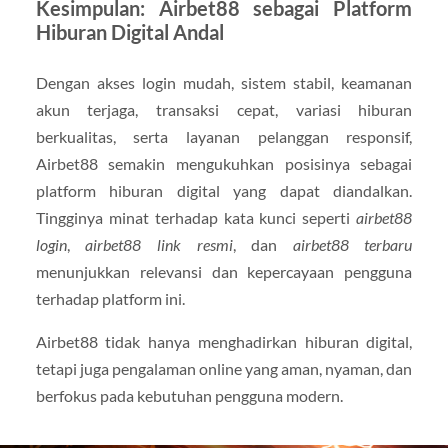
Kesimpulan: Airbet88 sebagai Platform
Hiburan Digital Andal
Dengan akses login mudah, sistem stabil, keamanan
akun terjaga, transaksi cepat, variasi hiburan
berkualitas, serta layanan pelanggan responsif,
Airbet88 semakin mengukuhkan posisinya sebagai
platform hiburan digital yang dapat diandalkan.
Tingginya minat terhadap kata kunci seperti
airbet88
login
,
airbet88 link resmi
, dan
airbet88 terbaru
menunjukkan relevansi dan kepercayaan pengguna
terhadap platform ini.
Airbet88 tidak hanya menghadirkan hiburan digital,
tetapi juga pengalaman online yang aman, nyaman, dan
berfokus pada kebutuhan pengguna modern.