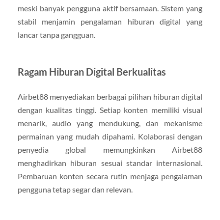
meski banyak pengguna aktif bersamaan. Sistem yang
stabil menjamin pengalaman hiburan digital yang
lancar tanpa gangguan.
Ragam Hiburan Digital Berkualitas
Airbet88 menyediakan berbagai pilihan hiburan digital
dengan kualitas tinggi. Setiap konten memiliki visual
menarik, audio yang mendukung, dan mekanisme
permainan yang mudah dipahami. Kolaborasi dengan
penyedia global memungkinkan Airbet88
menghadirkan hiburan sesuai standar internasional.
Pembaruan konten secara rutin menjaga pengalaman
pengguna tetap segar dan relevan.